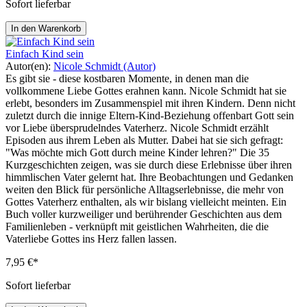
Sofort lieferbar
In den Warenkorb
Einfach Kind sein
Autor(en):
Nicole Schmidt (Autor)
Es gibt sie - diese kostbaren Momente, in denen man die
vollkommene Liebe Gottes erahnen kann. Nicole Schmidt hat sie
erlebt, besonders im Zusammenspiel mit ihren Kindern. Denn nicht
zuletzt durch die innige Eltern-Kind-Beziehung offenbart Gott sein
vor Liebe übersprudelndes Vaterherz. Nicole Schmidt erzählt
Episoden aus ihrem Leben als Mutter. Dabei hat sie sich gefragt:
"Was möchte mich Gott durch meine Kinder lehren?" Die 35
Kurzgeschichten zeigen, was sie durch diese Erlebnisse über ihren
himmlischen Vater gelernt hat. Ihre Beobachtungen und Gedanken
weiten den Blick für persönliche Alltagserlebnisse, die mehr von
Gottes Vaterherz enthalten, als wir bislang vielleicht meinten. Ein
Buch voller kurzweiliger und berührender Geschichten aus dem
Familienleben - verknüpft mit geistlichen Wahrheiten, die die
Vaterliebe Gottes ins Herz fallen lassen.
7,95 €*
Sofort lieferbar