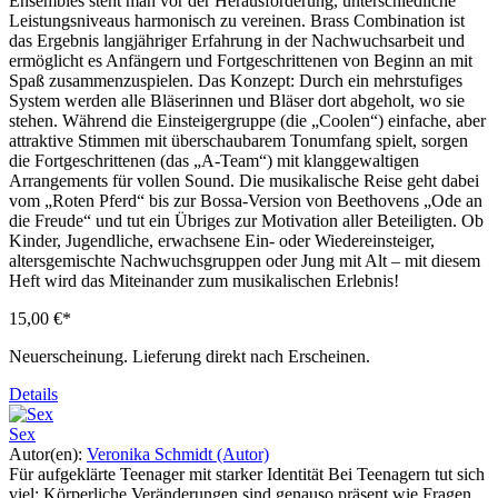
Ensembles steht man vor der Herausforderung, unterschiedliche
Leistungsniveaus harmonisch zu vereinen. Brass Combination ist
das Ergebnis langjähriger Erfahrung in der Nachwuchsarbeit und
ermöglicht es Anfängern und Fortgeschrittenen von Beginn an mit
Spaß zusammenzuspielen. Das Konzept: Durch ein mehrstufiges
System werden alle Bläserinnen und Bläser dort abgeholt, wo sie
stehen. Während die Einsteigergruppe (die „Coolen“) einfache, aber
attraktive Stimmen mit überschaubarem Tonumfang spielt, sorgen
die Fortgeschrittenen (das „A-Team“) mit klanggewaltigen
Arrangements für vollen Sound. Die musikalische Reise geht dabei
vom „Roten Pferd“ bis zur Bossa-Version von Beethovens „Ode an
die Freude“ und tut ein Übriges zur Motivation aller Beteiligten. Ob
Kinder, Jugendliche, erwachsene Ein- oder Wiedereinsteiger,
altersgemischte Nachwuchsgruppen oder Jung mit Alt – mit diesem
Heft wird das Miteinander zum musikalischen Erlebnis!
15,00 €*
Neuerscheinung. Lieferung direkt nach Erscheinen.
Details
Sex
Autor(en):
Veronika Schmidt (Autor)
Für aufgeklärte Teenager mit starker Identität Bei Teenagern tut sich
viel: Körperliche Veränderungen sind genauso präsent wie Fragen