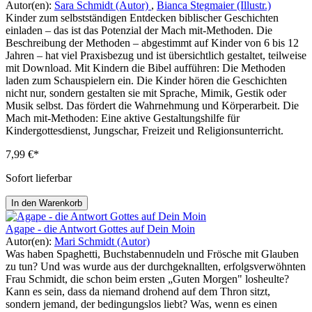
Autor(en):
Sara Schmidt (Autor)
,
Bianca Stegmaier (Illustr.)
Kinder zum selbstständigen Entdecken biblischer Geschichten
einladen – das ist das Potenzial der Mach mit-Methoden. Die
Beschreibung der Methoden – abgestimmt auf Kinder von 6 bis 12
Jahren – hat viel Praxisbezug und ist übersichtlich gestaltet, teilweise
mit Download. Mit Kindern die Bibel aufführen: Die Methoden
laden zum Schauspielern ein. Die Kinder hören die Geschichten
nicht nur, sondern gestalten sie mit Sprache, Mimik, Gestik oder
Musik selbst. Das fördert die Wahrnehmung und Körperarbeit. Die
Mach mit-Methoden: Eine aktive Gestaltungshilfe für
Kindergottesdienst, Jungschar, Freizeit und Religionsunterricht.
7,99 €*
Sofort lieferbar
In den Warenkorb
Agape - die Antwort Gottes auf Dein Moin
Autor(en):
Mari Schmidt (Autor)
Was haben Spaghetti, Buchstabennudeln und Frösche mit Glauben
zu tun? Und was wurde aus der durchgeknallten, erfolgsverwöhnten
Frau Schmidt, die schon beim ersten „Guten Morgen" losheulte?
Kann es sein, dass da niemand drohend auf dem Thron sitzt,
sondern jemand, der bedingungslos liebt? Was, wenn es einen