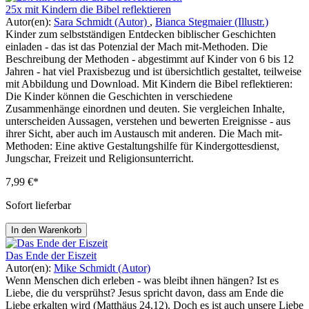
25x mit Kindern die Bibel reflektieren
Autor(en):
Sara Schmidt (Autor)
,
Bianca Stegmaier (Illustr.)
Kinder zum selbstständigen Entdecken biblischer Geschichten
einladen - das ist das Potenzial der Mach mit-Methoden. Die
Beschreibung der Methoden - abgestimmt auf Kinder von 6 bis 12
Jahren - hat viel Praxisbezug und ist übersichtlich gestaltet, teilweise
mit Abbildung und Download. Mit Kindern die Bibel reflektieren:
Die Kinder können die Geschichten in verschiedene
Zusammenhänge einordnen und deuten. Sie vergleichen Inhalte,
unterscheiden Aussagen, verstehen und bewerten Ereignisse - aus
ihrer Sicht, aber auch im Austausch mit anderen. Die Mach mit-
Methoden: Eine aktive Gestaltungshilfe für Kindergottesdienst,
Jungschar, Freizeit und Religionsunterricht.
7,99 €*
Sofort lieferbar
In den Warenkorb
Das Ende der Eiszeit
Autor(en):
Mike Schmidt (Autor)
Wenn Menschen dich erleben - was bleibt ihnen hängen? Ist es
Liebe, die du versprühst? Jesus spricht davon, dass am Ende die
Liebe erkalten wird (Matthäus 24,12). Doch es ist auch unsere Liebe