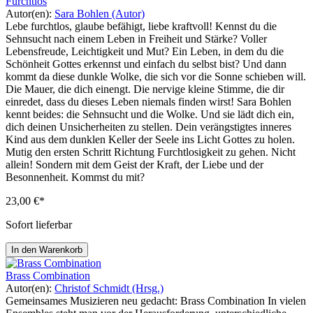
Furchtlos
Autor(en):
Sara Bohlen (Autor)
Lebe furchtlos, glaube befähigt, liebe kraftvoll! Kennst du die
Sehnsucht nach einem Leben in Freiheit und Stärke? Voller
Lebensfreude, Leichtigkeit und Mut? Ein Leben, in dem du die
Schönheit Gottes erkennst und einfach du selbst bist? Und dann
kommt da diese dunkle Wolke, die sich vor die Sonne schieben will.
Die Mauer, die dich einengt. Die nervige kleine Stimme, die dir
einredet, dass du dieses Leben niemals finden wirst! Sara Bohlen
kennt beides: die Sehnsucht und die Wolke. Und sie lädt dich ein,
dich deinen Unsicherheiten zu stellen. Dein verängstigtes inneres
Kind aus dem dunklen Keller der Seele ins Licht Gottes zu holen.
Mutig den ersten Schritt Richtung Furchtlosigkeit zu gehen. Nicht
allein! Sondern mit dem Geist der Kraft, der Liebe und der
Besonnenheit. Kommst du mit?
23,00 €*
Sofort lieferbar
In den Warenkorb
Brass Combination
Autor(en):
Christof Schmidt (Hrsg.)
Gemeinsames Musizieren neu gedacht: Brass Combination In vielen