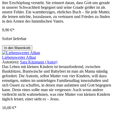
ihre Erschöpfung versteht. Sie erinnert daran, dass Gott uns gerade
in unserer Schwachheit begegnet und seine Gnade größer ist als
unsere Fehler. Ein warmherziges, ehrliches Buch – für jede Mutter,
die lernen möchte, loszulassen, zu vertrauen und Frieden zu finden
in den Armen des himmlischen Vaters.
9,90 €*
Sofort lieferbar
In den Warenkorb
Liebenswerter Alltag
Autor(en):
Sara Kitzmann (Autor)
Das Leben mit kleinen Kindern ist herausfordernd, zwischen
Bauklötzen, Buntwäsche und Babybrei ist man als Mama ständig
gefordert. Die Autorin, selbst Mutter von vier Kindern, will dazu
ermutigen, mitten im umtriebigen Familienalltag innezuhalten und
sich Oasen zu schaffen, in denen man aufatmen und Gott begegnen
kann. Denn eines sollte man nie vergessen: Auch wenn andere
vielleicht nicht wahrnehmen, was eine Mutter von kleinen Kindern
täglich leistet, einer sieht es – Jesus.
16,00 €*