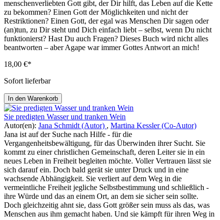
menschenverliebten Gott gibt, der Dir hilft, das Leben auf die Kette
zu bekommen? Einen Gott der Möglichkeiten und nicht der
Restriktionen? Einen Gott, der egal was Menschen Dir sagen oder
(an)tun, zu Dir steht und Dich einfach liebt – selbst, wenn Du nicht
funktionierst? Hast Du auch Fragen? Dieses Buch wird nicht alles
beantworten – aber Agape war immer Gottes Antwort an mich!
18,00 €*
Sofort lieferbar
In den Warenkorb
Sie predigten Wasser und tranken Wein
Autor(en):
Jana Schmidt (Autor)
,
Martina Kessler (Co-Autor)
Jana ist auf der Suche nach Hilfe - für die
Vergangenheitsbewältigung, für das Überwinden ihrer Sucht. Sie
kommt zu einer christlichen Gemeinschaft, deren Leiter sie in ein
neues Leben in Freiheit begleiten möchte. Voller Vertrauen lässt sie
sich darauf ein. Doch bald gerät sie unter Druck und in eine
wachsende Abhängigkeit. Sie verliert auf dem Weg in die
vermeintliche Freiheit jegliche Selbstbestimmung und schließlich -
ihre Würde und das an einem Ort, an dem sie sicher sein sollte.
Doch gleichzeitig ahnt sie, dass Gott größer sein muss als das, was
Menschen aus ihm gemacht haben. Und sie kämpft für ihren Weg in