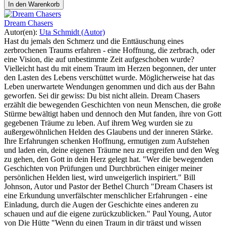
In den Warenkorb
Dream Chasers
Autor(en):
Uta Schmidt (Autor)
Hast du jemals den Schmerz und die Enttäuschung eines
zerbrochenen Traums erfahren - eine Hoffnung, die zerbrach, oder
eine Vision, die auf unbestimmte Zeit aufgeschoben wurde?
Vielleicht hast du mit einem Traum im Herzen begonnen, der unter
den Lasten des Lebens verschüttet wurde. Möglicherweise hat das
Leben unerwartete Wendungen genommen und dich aus der Bahn
geworfen. Sei dir gewiss: Du bist nicht allein. Dream Chasers
erzählt die bewegenden Geschichten von neun Menschen, die große
Stürme bewältigt haben und dennoch den Mut fanden, ihre von Gott
gegebenen Träume zu leben. Auf ihrem Weg wurden sie zu
außergewöhnlichen Helden des Glaubens und der inneren Stärke.
Ihre Erfahrungen schenken Hoffnung, ermutigen zum Aufstehen
und laden ein, deine eigenen Träume neu zu ergreifen und den Weg
zu gehen, den Gott in dein Herz gelegt hat. "Wer die bewegenden
Geschichten von Prüfungen und Durchbrüchen einiger meiner
persönlichen Helden liest, wird unweigerlich inspiriert." Bill
Johnson, Autor und Pastor der Bethel Church "Dream Chasers ist
eine Erkundung unverfälschter menschlicher Erfahrungen - eine
Einladung, durch die Augen der Geschichte eines anderen zu
schauen und auf die eigene zurückzublicken." Paul Young, Autor
von Die Hütte "Wenn du einen Traum in dir trägst und wissen