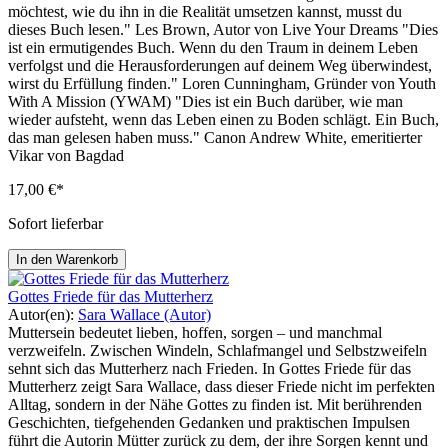
möchtest, wie du ihn in die Realität umsetzen kannst, musst du
dieses Buch lesen." Les Brown, Autor von Live Your Dreams "Dies
ist ein ermutigendes Buch. Wenn du den Traum in deinem Leben
verfolgst und die Herausforderungen auf deinem Weg überwindest,
wirst du Erfüllung finden." Loren Cunningham, Gründer von Youth
With A Mission (YWAM) "Dies ist ein Buch darüber, wie man
wieder aufsteht, wenn das Leben einen zu Boden schlägt. Ein Buch,
das man gelesen haben muss." Canon Andrew White, emeritierter
Vikar von Bagdad
17,00 €*
Sofort lieferbar
In den Warenkorb
Gottes Friede für das Mutterherz
Autor(en):
Sara Wallace (Autor)
Muttersein bedeutet lieben, hoffen, sorgen – und manchmal
verzweifeln. Zwischen Windeln, Schlafmangel und Selbstzweifeln
sehnt sich das Mutterherz nach Frieden. In Gottes Friede für das
Mutterherz zeigt Sara Wallace, dass dieser Friede nicht im perfekten
Alltag, sondern in der Nähe Gottes zu finden ist. Mit berührenden
Geschichten, tiefgehenden Gedanken und praktischen Impulsen
führt die Autorin Mütter zurück zu dem, der ihre Sorgen kennt und