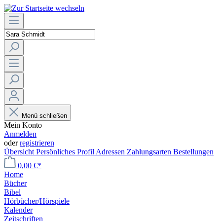
Menü schließen
Mein Konto
Anmelden
oder
registrieren
Übersicht
Persönliches Profil
Adressen
Zahlungsarten
Bestellungen
0,00 €*
Home
Bücher
Bibel
Hörbücher/Hörspiele
Kalender
Zeitschriften