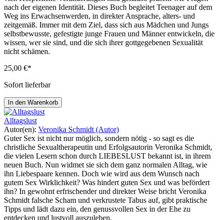
nach der eigenen Identität. Dieses Buch begleitet Teenager auf dem
Weg ins Erwachsenwerden, in direkter Ansprache, alters- und
zeitgemäß. Immer mit dem Ziel, dass sich aus Mädchen und Jungs
selbstbewusste, gefestigte junge Frauen und Männer entwickeln, die
wissen, wer sie sind, und die sich ihrer gottgegebenen Sexualität
nicht schämen.
25,00 €*
Sofort lieferbar
In den Warenkorb
Alltagslust
Autor(en):
Veronika Schmidt (Autor)
Guter Sex ist nicht nur möglich, sondern nötig - so sagt es die
christliche Sexualtherapeutin und Erfolgsautorin Veronika Schmidt,
die vielen Lesern schon durch LIEBESLUST bekannt ist, in ihrem
neuen Buch. Nun widmet sie sich dem ganz normalen Alltag, wie
ihn Liebespaare kennen. Doch wie wird aus dem Wunsch nach
gutem Sex Wirklichkeit? Was hindert guten Sex und was befördert
ihn? In gewohnt erfrischender und direkter Weise bricht Veronika
Schmidt falsche Scham und verkrustete Tabus auf, gibt praktische
Tipps und lädt dazu ein, den genussvollen Sex in der Ehe zu
entdecken und lustvoll auszuleben.