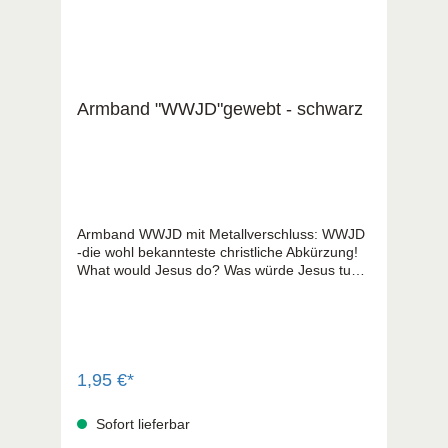
Armband "WWJD"gewebt - schwarz
Armband WWJD mit Metallverschluss: WWJD
-die wohl bekannteste christliche Abkürzung!
What would Jesus do? Was würde Jesus tun
!? Eine tolle Aussage, die Sie mit diesem
Armband direkt am Handgelenk tragen. -
lieferbar in 4 Farben - aus Polyestergarn
gewebt
1,95 €*
Sofort lieferbar