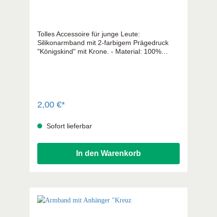
Tolles Accessoire für junge Leute:
Silikonarmband mit 2-farbigem Prägedruck
"Königskind" mit Krone. - Material: 100%
Silikon - Einheitsgröße 202 x 10 mm -
Verpackt auf Trägerkarte - Königskind® ist
eine eingetragene Marke der Praisent GmbH
2,00 €*
Sofort lieferbar
In den Warenkorb