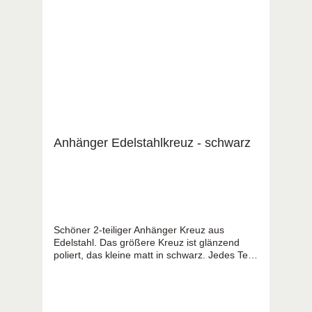
Anhänger Edelstahlkreuz - schwarz
Schöner 2-teiliger Anhänger Kreuz aus
Edelstahl. Das größere Kreuz ist glänzend
poliert, das kleine matt in schwarz. Jedes Teil
kann für sich alleine getragen werden.
Lieferung ohne Kette in Geschenkverpackung.