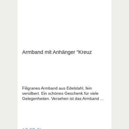
Armband mit Anhänger "Kreuz
Filigranes Armband aus Edelstahl, fein
versilbert. Ein schönes Geschenk für viele
Gelegenheiten. Versehen ist das Armband mit
einem zarten Anhänger „Kreuz". Variabel
einstellbar, Verpackt in einem schönen
Schmucketui.