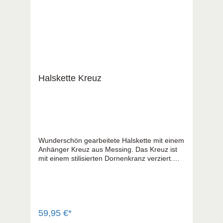
Halskette Kreuz
Wunderschön gearbeitete Halskette mit einem
Anhänger Kreuz aus Messing. Das Kreuz ist
mit einem stilisierten Dornenkranz verziert.
Edles Schmuckstück mit tiefer Bedeutung und
wertvolles Geschenk. Kettenlänge ca. 41 cm,
verlängerbar auf 48 cm, der Anhänger hat
eine Größe von ca. 1,2 x 1,9 cm. Hochwertig
verpackt in schöner moderner
Geschenkschachtel mit zusätzlichem Schuber.
59,95 €*