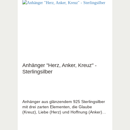
gute Haltbarkeit besonders als Grundmaterial
für Schmuck. Alicium ist auch sehr gut für
Allergiker geeignet.
Anhänger "Herz, Anker, Kreuz" -
Sterlingsilber
Anhänger aus glänzendem 925 Sterlingsilber
mit drei zarten Elementen, die Glaube
(Kreuz), Liebe (Herz) und Hoffnung (Anker)
symbolisieren. Sehr wertiges Geschenk als
Erinnerung an Kommunion, Firmung und
Konfirmation. Silber: alle Elemente einheitlich