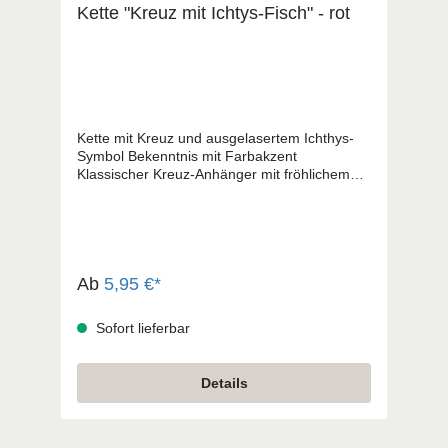
Kette "Kreuz mit Ichtys-Fisch" - rot
Kette mit Kreuz und ausgelasertem Ichthys-
Symbol Bekenntnis mit Farbakzent
Klassischer Kreuz-Anhänger mit fröhlichem
Farbakzent. Ichthys-Kreuz - Edelstahl-
Anhänger an einem längenverstellbaren
Leder-Halsband. Motiv-Laserung mit farbiger
Epoxy-Füllung.
Ab
5,95 €*
Sofort lieferbar
Details