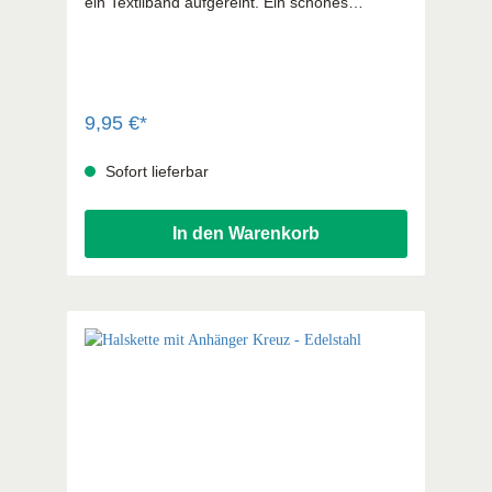
ein Textilband aufgereiht. Ein schönes
Geschenk zu religiösen Festen wie
Kommunion und Firmung. Auf einer Karte
verpackt in Organza-Beutel - Kreuz Edelstahl
rosevergoldet - Größe verstellbar
9,95 €*
Sofort lieferbar
In den Warenkorb