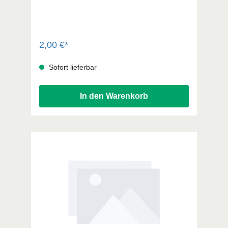
der Schriftzug Jesus loves me. Armband
Jesus liebt mich ist in zwei tollen Farben
lieferbar. - Material: Silikon gedruckt -
Einheitsgröße - Durchmesser ca. 6,5 cm
2,00 €*
Sofort lieferbar
In den Warenkorb