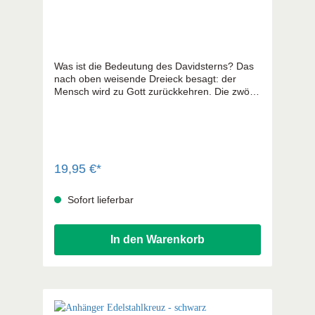
Was ist die Bedeutung des Davidsterns? Das
nach oben weisende Dreieck besagt: der
Mensch wird zu Gott zurückkehren. Die zwölf
Ecken des Sterns sollen die Zwölf Stämme
Israels darstellen. Außerdem stehen die sechs
Dreiecke für die sechs Schöpfungstage und
das große Sechseck in der Mitte steht für den
siebenten Tag, den Ruhetag.
19,95 €*
Sofort lieferbar
In den Warenkorb