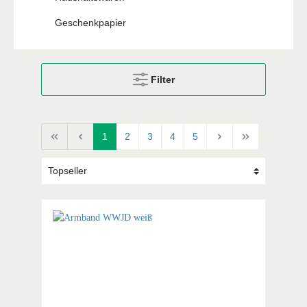
Geschenkpapier
Filter
1
2
3
4
5