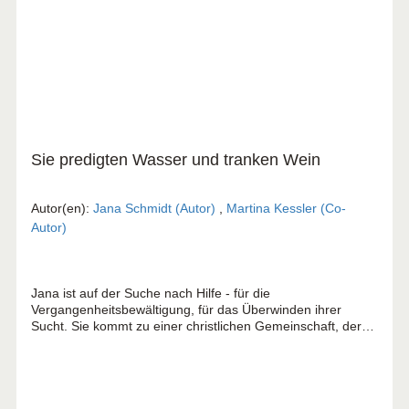
Sie predigten Wasser und tranken Wein
Autor(en):
Jana Schmidt (Autor)
,
Martina Kessler (Co-
Autor)
Jana ist auf der Suche nach Hilfe - für die
Vergangenheitsbewältigung, für das Überwinden ihrer
Sucht. Sie kommt zu einer christlichen Gemeinschaft, deren
Leiter sie in ein neues Leben in Freiheit begleiten möchte.
Voller Vertrauen lässt sie sich darauf ein. Doch bald gerät
sie unter Druck und in eine wachsende Abhängigkeit. Sie
verliert auf dem Weg in die vermeintliche Freiheit jegliche
Selbstbestimmung und schließlich - ihre Würde und das an