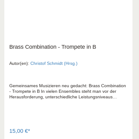
Brass Combination - Trompete in B
Autor(en):
Christof Schmidt (Hrsg.)
Gemeinsames Musizieren neu gedacht: Brass Combination
- Trompete in B In vielen Ensembles steht man vor der
Herausforderung, unterschiedliche Leistungsniveaus
harmonisch zu vereinen. Brass Combination ist das
Ergebnis langjähriger Erfahrung in der Nachwuchsarbeit
und ermöglicht es Anfängern und Fortgeschrittenen von
Beginn an mit Spaß zusammenzuspielen. Das Konzept:
Durch ein mehrstufiges System werden alle Bläserinnen
und Bläser dort abgeholt, wo sie stehen. Während die
15,00 €*
Einsteigergruppe (die „Coolen“) einfache, aber attraktive