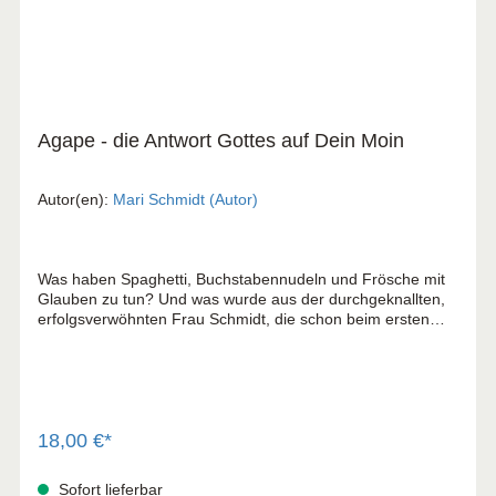
Agape - die Antwort Gottes auf Dein Moin
Autor(en):
Mari Schmidt (Autor)
Was haben Spaghetti, Buchstabennudeln und Frösche mit
Glauben zu tun? Und was wurde aus der durchgeknallten,
erfolgsverwöhnten Frau Schmidt, die schon beim ersten
„Guten Morgen" losheulte? Kann es sein, dass da niemand
drohend auf dem Thron sitzt, sondern jemand, der
bedingungslos liebt? Was, wenn es einen
menschenverliebten Gott gibt, der Dir hilft, das Leben auf
die Kette zu bekommen? Einen Gott der Möglichkeiten und
nicht der Restriktionen? Einen Gott, der egal was Menschen
18,00 €*
Dir sagen oder (an)tun, zu Dir steht und Dich einfach liebt –
selbst, wenn Du nicht funktionierst? Hast Du auch Fragen?
Sofort lieferbar