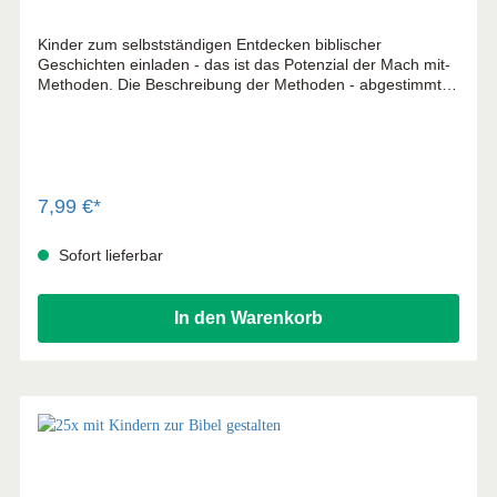
Kinder zum selbstständigen Entdecken biblischer
Geschichten einladen - das ist das Potenzial der Mach mit-
Methoden. Die Beschreibung der Methoden - abgestimmt
auf Kinder von 6 bis 12 Jahren - hat viel Praxisbezug und ist
übersichtlich gestaltet, teilweise mit Abbildung und
Download. Mit Kindern die Bibel reflektieren: Die Kinder
können die Geschichten in verschiedene Zusammenhänge
einordnen und deuten. Sie vergleichen Inhalte,
unterscheiden Aussagen, verstehen und bewerten
7,99 €*
Ereignisse - aus ihrer Sicht, aber auch im Austausch mit
anderen. Die Mach mit-Methoden: Eine aktive
Sofort lieferbar
Gestaltungshilfe für Kindergottesdienst, Jungschar, Freizeit
und Religionsunterricht.
In den Warenkorb