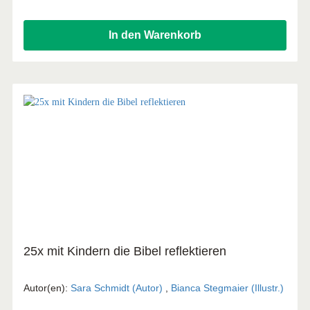
Dieses Buch wird nicht alles beantworten – aber Agape war
immer Gottes Antwort an mich!
In den Warenkorb
25x mit Kindern die Bibel reflektieren
Autor(en):
Sara Schmidt (Autor)
,
Bianca Stegmaier (Illustr.)