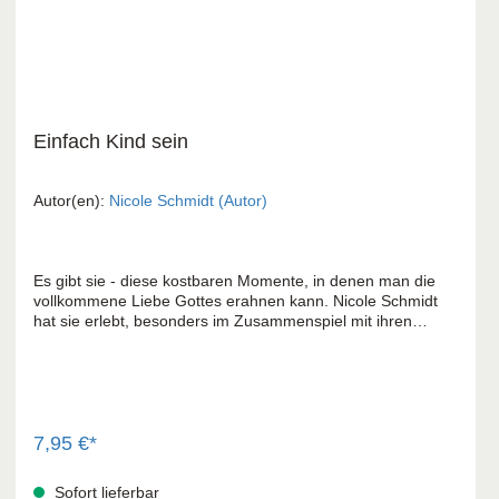
Einfach Kind sein
Autor(en):
Nicole Schmidt (Autor)
Es gibt sie - diese kostbaren Momente, in denen man die
vollkommene Liebe Gottes erahnen kann. Nicole Schmidt
hat sie erlebt, besonders im Zusammenspiel mit ihren
Kindern. Denn nicht zuletzt durch die innige Eltern-Kind-
Beziehung offenbart Gott sein vor Liebe übersprudelndes
Vaterherz. Nicole Schmidt erzählt Episoden aus ihrem
Leben als Mutter. Dabei hat sie sich gefragt: "Was möchte
mich Gott durch meine Kinder lehren?" Die 35
Kurzgeschichten zeigen, was sie durch diese Erlebnisse
7,95 €*
über ihren himmlischen Vater gelernt hat. Ihre
Beobachtungen und Gedanken weiten den Blick für
Sofort lieferbar