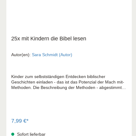
25x mit Kindern die Bibel lesen
Autor(en):
Sara Schmidt (Autor)
Kinder zum selbstständigen Entdecken biblischer
Geschichten einladen - das ist das Potenzial der Mach mit-
Methoden. Die Beschreibung der Methoden - abgestimmt
auf Kinder von 6 bis 12 Jahren - hat viel Praxisbezug und ist
übersichtlich gestaltet, teilweise mit Abbildung und
Download. Mit Kindern die Bibel lesen: Die Kinder üben
spielerisch das Lesen und erfassen, verstehen und deuten
gemeinsam Bibeltexte. Das hilft ihnen dabei, selbstständig
in der Bibel zu lesen, eigene Fragen an den Bibeltext zu
7,99 €*
stellen oder ihn kreativ weiterzudenken. Die Mach mit-
Methoden: Eine aktive Gestaltungshilfe für
Sofort lieferbar