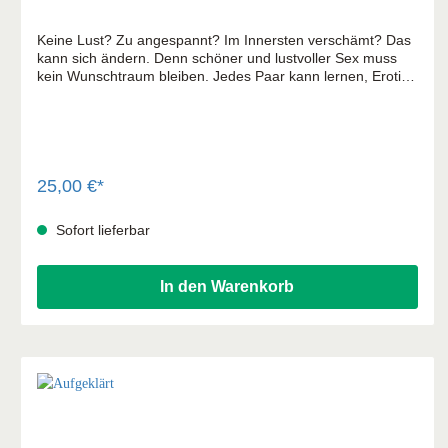
Keine Lust? Zu angespannt? Im Innersten verschämt? Das
kann sich ändern. Denn schöner und lustvoller Sex muss
kein Wunschtraum bleiben. Jedes Paar kann lernen, Erotik
für sich zu entdecken und zu leben. Sexologin und
Therapeutin Veronika Schmidt kennt die Sexmüdigkeit, die
viele Ehen belastet. Offen und unverkrampft spricht sie
darüber, wie wir neue Lust empfinden und mehr Freude am
Sex bekommen können. Ihre steile These: Liebe und
Leidenschaft sind lernbar.
25,00 €*
Sofort lieferbar
In den Warenkorb