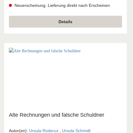
Stimmen mit überschaubarem Tonumfang spielt, sorgen die
Neuerscheinung. Lieferung direkt nach Erscheinen.
Fortgeschrittenen (das „A-Team“) mit klanggewaltigen
Arrangements für vollen Sound. Die musikalische Reise
geht dabei vom „Roten Pferd“ bis zur Bossa-Version von
Details
Beethovens „Ode an die Freude“ und tut ein Übriges zur
Motivation aller Beteiligten. Ob Kinder, Jugendliche,
erwachsene Ein- oder Wiedereinsteiger, altersgemischte
Nachwuchsgruppen oder Jung mit Alt – mit diesem Heft
wird das Miteinander zum musikalischen Erlebnis!
Alte Rechnungen und falsche Schuldner
Autor(en):
Ursula Roderus
,
Ursula Schmidt