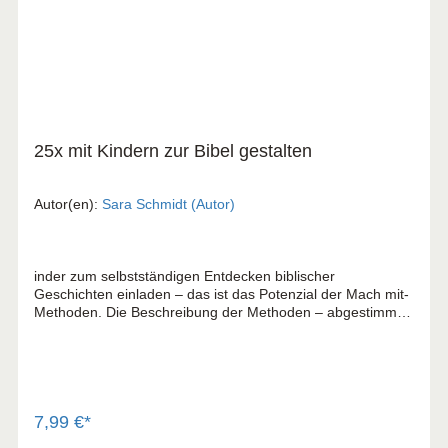
25x mit Kindern zur Bibel gestalten
Autor(en):
Sara Schmidt (Autor)
inder zum selbstständigen Entdecken biblischer
Geschichten einladen – das ist das Potenzial der Mach mit-
Methoden. Die Beschreibung der Methoden – abgestimmt
auf Kinder von 6 bis 12 Jahren – hat viel Praxisbezug und
ist übersichtlich gestaltet, teilweise mit Abbildung und
Download. Mit Kindern zur Bibel gestalten: Kinder finden im
kreativen Gestalten einen Zugang zu ihren inneren Bildern
und Emotionen. Sie probieren sich aus, experimentieren mit
Materialien und lernen eigene Ideen umzusetzen. Das
7,99 €*
fördert ihre emotionale Ausdrucksfähigkeit und stärkt ihr