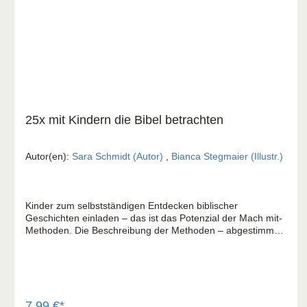
25x mit Kindern die Bibel betrachten
Autor(en):
Sara Schmidt (Autor)
,
Bianca Stegmaier (Illustr.)
Kinder zum selbstständigen Entdecken biblischer
Geschichten einladen – das ist das Potenzial der Mach mit-
Methoden. Die Beschreibung der Methoden – abgestimmt
auf Kinder von 6 bis 12 Jahren – hat viel Praxisbezug und
ist übersichtlich gestaltet, teilweise mit Abbildung und
Download. Mit Kindern die Bibel betrachten: Bilder regen
Wahrnehmung und Fantasie an. Die Kinder sind zum
genauen Hinsehen eingeladen. Sie können ihre Gedanken
und Deutungen miteinander teilen und kommen über
7,99 €*