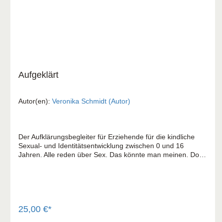
Aufgeklärt
Autor(en):
Veronika Schmidt (Autor)
Der Aufklärungsbegleiter für Erziehende für die kindliche
Sexual- und Identitätsentwicklung zwischen 0 und 16
Jahren. Alle reden über Sex. Das könnte man meinen. Doch
Sex ist zwar in Medien, Werbung und auch in der Schule
sehr präsent. Aber darüber sprechen, ehrlich, gelassen,
authentisch, tabufrei? Viel zu oft Fehlanzeige. Also tun wir
es doch! Kinder und Jugendliche brauchen Eltern, die keine
Angst davor haben, sich dem Thema offen zu stellen.
Vertrauenspersonen, die die sachlichen und emotionalen
25,00 €*
Aspekte von Sexualität zur Sprache zu bringen. Sexualität