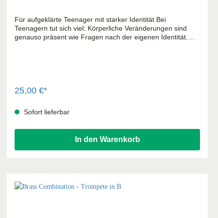
Für aufgeklärte Teenager mit starker Identität Bei
Teenagern tut sich viel: Körperliche Veränderungen sind
genauso präsent wie Fragen nach der eigenen Identität.
Dieses Buch begleitet Teenager auf dem Weg ins
Erwachsenwerden, in direkter Ansprache, alters- und
zeitgemäß. Immer mit dem Ziel, dass sich aus Mädchen
und Jungs selbstbewusste, gefestigte junge Frauen und
Männer entwickeln, die wissen, wer sie sind, und die sich
ihrer gottgegebenen Sexualität nicht schämen.
25,00 €*
Sofort lieferbar
In den Warenkorb