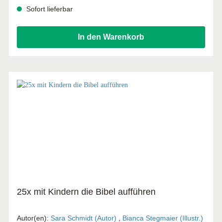
Selbstbewusstsein. Die Mach mit-Methoden: Eine aktive
Sofort lieferbar
Gestaltungshilfe für Kindergottesdienst, Jungschar, Freizeit
und Religionsunterricht. Zielgruppe - Mitarbeitende in der
Arbeit mit Kindern ab 6 Jahre - auptamtliche, Ehrenamtliche
In den Warenkorb
- Lehrerinnen und Lehrer Besonderheiten - Methoden zum
Entdecken biblischer Geschichten - Kinder werden
selbstständig aktiv - Übersichtliche und praxisbezogene
Erklärung
25x mit Kindern die Bibel aufführen
Autor(en):
Sara Schmidt (Autor)
,
Bianca Stegmaier (Illustr.)