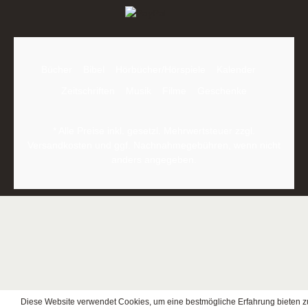
Bücher
Bibel
Hörbücher/Hörspiele
Kalender
Zeitschriften
Musik
Filme
Geschenke
* Alle Preise inkl. gesetzl. Mehrwertsteuer zzgl.
Versandkosten
und ggf. Nachnahmegebühren, wenn nicht
anders angegeben.
Diese Website verwendet Cookies, um eine bestmögliche Erfahrung bieten z