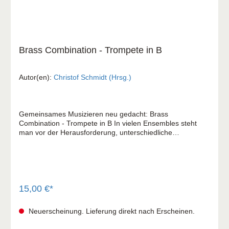
Brass Combination - Trompete in B
Autor(en):
Christof Schmidt (Hrsg.)
Gemeinsames Musizieren neu gedacht: Brass
Combination - Trompete in B In vielen Ensembles steht
man vor der Herausforderung, unterschiedliche
Leistungsniveaus harmonisch zu vereinen. Brass
Combination ist das Ergebnis langjähriger Erfahrung in der
Nachwuchsarbeit und ermöglicht es Anfängern und
Fortgeschrittenen von Beginn an mit Spaß
zusammenzuspielen. Das Konzept: Durch ein mehrstufiges
System werden alle Bläserinnen und Bläser dort abgeholt,
15,00 €*
wo sie stehen. Während die Einsteigergruppe (die
„Coolen“) einfache, aber attraktive Stimmen mit
Neuerscheinung. Lieferung direkt nach Erscheinen.
überschaubarem Tonumfang spielt, sorgen die
Fortgeschrittenen (das „A-Team“) mit klanggewaltigen