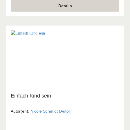
Arrangements für vollen Sound. Die musikalische Reise
Details
geht dabei vom „Roten Pferd“ bis zur Bossa-Version von
Beethovens „Ode an die Freude“ und tut ein Übriges zur
Motivation aller Beteiligten. Ob Kinder, Jugendliche,
erwachsene Ein- oder Wiedereinsteiger, altersgemischte
Nachwuchsgruppen oder Jung mit Alt – mit diesem Heft
wird das Miteinander zum musikalischen Erlebnis!
Einfach Kind sein
Autor(en):
Nicole Schmidt (Autor)