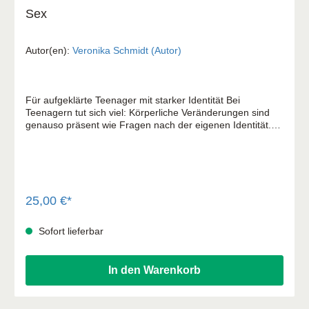
Sex
Autor(en):
Veronika Schmidt (Autor)
Für aufgeklärte Teenager mit starker Identität Bei
Teenagern tut sich viel: Körperliche Veränderungen sind
genauso präsent wie Fragen nach der eigenen Identität.
Dieses Buch begleitet Teenager auf dem Weg ins
Erwachsenwerden, in direkter Ansprache, alters- und
zeitgemäß. Immer mit dem Ziel, dass sich aus Mädchen
und Jungs selbstbewusste, gefestigte junge Frauen und
Männer entwickeln, die wissen, wer sie sind, und die sich
ihrer gottgegebenen Sexualität nicht schämen.
25,00 €*
Sofort lieferbar
In den Warenkorb