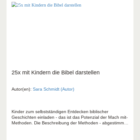
25x mit Kindern die Bibel darstellen
Autor(en):
Sara Schmidt (Autor)
Kinder zum selbstständigen Entdecken biblischer
Geschichten einladen - das ist das Potenzial der Mach mit-
Methoden. Die Beschreibung der Methoden - abgestimmt
auf Kinder von 6 bis 12 Jahren - hat viel Praxisbezug und
ist übersichtlich gestaltet, teilweise mit Abbildung und
Download. Mit Kindern die Bibel darstellen: Figuren