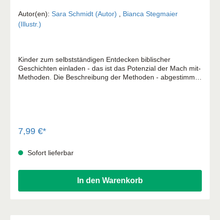
Autor(en):
Sara Schmidt (Autor)
,
Bianca Stegmaier
(Illustr.)
Kinder zum selbstständigen Entdecken biblischer
Geschichten einladen - das ist das Potenzial der Mach mit-
Methoden. Die Beschreibung der Methoden - abgestimmt
auf Kinder von 6 bis 12 Jahren - hat viel Praxisbezug und
ist übersichtlich gestaltet, teilweise mit Abbildung und
Download. Mit Kindern die Bibel reflektieren: Die Kinder
können die Geschichten in verschiedene Zusammenhänge
einordnen und deuten. Sie vergleichen Inhalte,
unterscheiden Aussagen, verstehen und bewerten
7,99 €*
Ereignisse - aus ihrer Sicht, aber auch im Austausch mit
anderen. Die Mach mit-Methoden: Eine aktive
Sofort lieferbar
Gestaltungshilfe für Kindergottesdienst, Jungschar, Freizeit
und Religionsunterricht.
In den Warenkorb