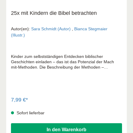
25x mit Kindern die Bibel betrachten
Autor(en):
Sara Schmidt (Autor)
,
Bianca Stegmaier
(Illustr.)
Kinder zum selbstständigen Entdecken biblischer
Geschichten einladen – das ist das Potenzial der Mach
mit-Methoden. Die Beschreibung der Methoden –
abgestimmt auf Kinder von 6 bis 12 Jahren – hat viel
Praxisbezug und ist übersichtlich gestaltet, teilweise mit
Abbildung und Download. Mit Kindern die Bibel betrachten:
Bilder regen Wahrnehmung und Fantasie an. Die Kinder
sind zum genauen Hinsehen eingeladen. Sie können ihre
Gedanken und Deutungen miteinander teilen und kommen
7,99 €*
über Geschichten und Glaubensfragen ins Gespräch. Die
Mach mit-Methoden: Eine aktive Gestaltungshilfe für
Sofort lieferbar
Kindergottesdienst, Jungschar, Freizeit und
Religionsunterricht.
In den Warenkorb