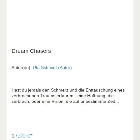
Dream Chasers
Autor(en):
Uta Schmidt (Autor)
Hast du jemals den Schmerz und die Enttäuschung eines
zerbrochenen Traums erfahren - eine Hoffnung, die
zerbrach, oder eine Vision, die auf unbestimmte Zeit
aufgeschoben wurde? Vielleicht hast du mit einem Traum
im Herzen begonnen, der unter den Lasten des Lebens
verschüttet wurde. Möglicherweise hat das Leben
unerwartete Wendungen genommen und dich aus der
Bahn geworfen. Sei dir gewiss: Du bist nicht allein. Dream
Chasers erzählt die bewegenden Geschichten von neun
17,00 €*