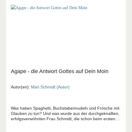
Agape - die Antwort Gottes auf Dein Moin
Autor(en):
Mari Schmidt (Autor)
Was haben Spaghetti, Buchstabennudeln und Frösche mit
Glauben zu tun? Und was wurde aus der durchgeknallten,
erfolgsverwöhnten Frau Schmidt, die schon beim ersten
„Guten Morgen" losheulte? Kann es sein, dass da niemand
drohend auf dem Thron sitzt, sondern jemand, der