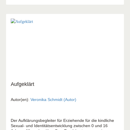
Lehrerinnen und Lehrer Besonderheiten - Methoden zum
Entdecken biblischer Geschichten - Kinder werden
selbstständig aktiv - Übersichtliche und praxisbezogene
Erklärung
Aufgeklärt
Autor(en):
Veronika Schmidt (Autor)
Der Aufklärungsbegleiter für Erziehende für die kindliche
Sexual- und Identitätsentwicklung zwischen 0 und 16