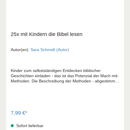
25x mit Kindern die Bibel lesen
Autor(en):
Sara Schmidt (Autor)
Kinder zum selbstständigen Entdecken biblischer
Geschichten einladen - das ist das Potenzial der Mach mit-
Methoden. Die Beschreibung der Methoden - abgestimmt
auf Kinder von 6 bis 12 Jahren - hat viel Praxisbezug und
ist übersichtlich gestaltet, teilweise mit Abbildung und
Download. Mit Kindern die Bibel lesen: Die Kinder üben
spielerisch das Lesen und erfassen, verstehen und deuten
gemeinsam Bibeltexte. Das hilft ihnen dabei, selbstständig
in der Bibel zu lesen, eigene Fragen an den Bibeltext zu
7,99 €*
stellen oder ihn kreativ weiterzudenken. Die Mach mit-
Methoden: Eine aktive Gestaltungshilfe für
Sofort lieferbar
Kindergottesdienst, Jungschar, Freizeit und