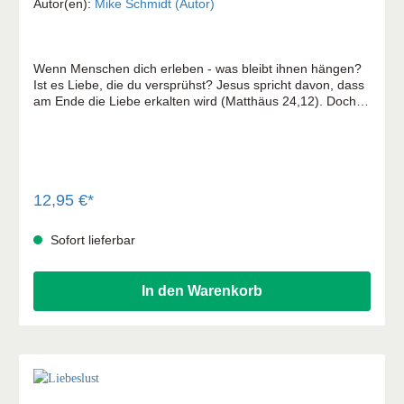
Vikar von Bagdad
Autor(en):
Mike Schmidt (Autor)
Wenn Menschen dich erleben - was bleibt ihnen hängen?
Ist es Liebe, die du versprühst? Jesus spricht davon, dass
am Ende die Liebe erkalten wird (Matthäus 24,12). Doch
es ist auch unsere Liebe zueinander, die der Welt zeigen
wird, dass wir zu ihm gehören. Lass dir Mut machen, einen
göttlichen Lifestyle voller Liebe zu leben. Jesus erklärt in
seiner Bergpredigt, wie das geht. Denn wir haben einen
Auftrag: das zwischenmenschliche Eis zum Schmelzen zu
bringen.
12,95 €*
Sofort lieferbar
In den Warenkorb