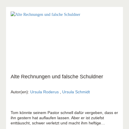
selbstständig aktiv - Übersichtliche und praxisbezogene
Erklärung
Alte Rechnungen und falsche Schuldner
Autor(en):
Ursula Roderus
,
Ursula Schmidt
Tom könnte seinem Pastor schnell dafür vergeben, dass er
ihn gestern hat auflaufen lassen. Aber er ist zutiefst
enttäuscht, schwer verletzt und macht ihm heftige
Vorwürfe, die er auch nicht für sich behalten kann. Toms