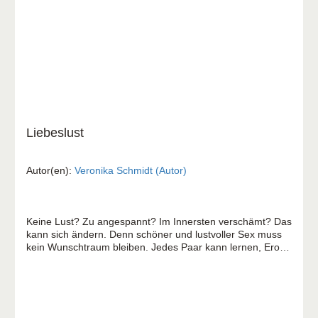
Liebeslust
Autor(en):
Veronika Schmidt (Autor)
Keine Lust? Zu angespannt? Im Innersten verschämt? Das
kann sich ändern. Denn schöner und lustvoller Sex muss
kein Wunschtraum bleiben. Jedes Paar kann lernen, Erotik
für sich zu entdecken und zu leben. Sexologin und
Therapeutin Veronika Schmidt kennt die Sexmüdigkeit, die
viele Ehen belastet. Offen und unverkrampft spricht sie
darüber, wie wir neue Lust empfinden und mehr Freude
am Sex bekommen können. Ihre steile These: Liebe und