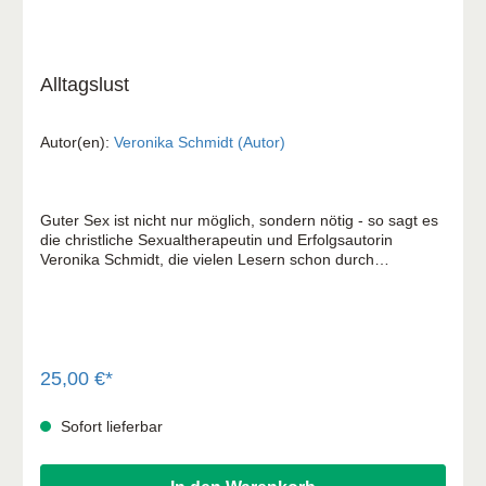
Alltagslust
Autor(en):
Veronika Schmidt (Autor)
Guter Sex ist nicht nur möglich, sondern nötig - so sagt es
die christliche Sexualtherapeutin und Erfolgsautorin
Veronika Schmidt, die vielen Lesern schon durch
LIEBESLUST bekannt ist, in ihrem neuen Buch. Nun
widmet sie sich dem ganz normalen Alltag, wie ihn
Liebespaare kennen. Doch wie wird aus dem Wunsch
nach gutem Sex Wirklichkeit? Was hindert guten Sex und
was befördert ihn? In gewohnt erfrischender und direkter
Weise bricht Veronika Schmidt falsche Scham und
25,00 €*
verkrustete Tabus auf, gibt praktische Tipps und lädt dazu
ein, den genussvollen Sex in der Ehe zu entdecken und
Sofort lieferbar
lustvoll auszuleben.