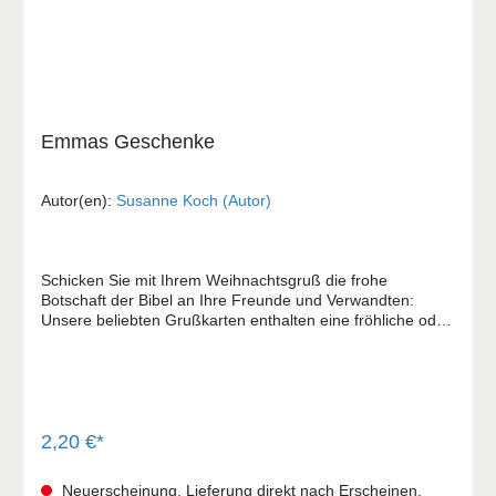
Emmas Geschenke
Autor(en):
Susanne Koch (Autor)
Schicken Sie mit Ihrem Weihnachtsgruß die frohe
Botschaft der Bibel an Ihre Freunde und Verwandten:
Unsere beliebten Grußkarten enthalten eine fröhliche oder
besinnliche Weihnachtsgeschichte, die zum Nachdenken
anregt. Emma ist bekannt für ihre perfekten
Weihnachtsgeschenke, die sie liebevoll aussucht,
wunderschön verpackt und mit persönlichen Worten
versieht. Doch dieses Jahr erlebt die Familie an
Heiligabend eine ganz ungewöhnliche Überraschung ..
2,20 €*
Plus Briefhülle und Karte mit Bibelvers: Das geknickte
Schilfrohr zerbricht er nicht, den glimmenden Docht löscht
Neuerscheinung. Lieferung direkt nach Erscheinen.