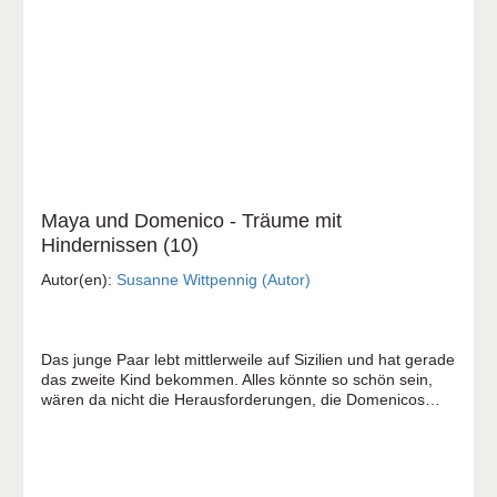
Maya und Domenico - Träume mit
Hindernissen (10)
Autor(en):
Susanne Wittpennig (Autor)
Das junge Paar lebt mittlerweile auf Sizilien und hat gerade
das zweite Kind bekommen. Alles könnte so schön sein,
wären da nicht die Herausforderungen, die Domenicos
Heimat mit sich bringt. Während ihr Ehemann an allen
Ecken und Enden für Gerechtigkeit sorgt, ficht Maya ihren
eigenen Kampf aus: Wo sind all die Träume geblieben, die
Domenico und sie einst hatten? Sie spürt: Wenn sich nicht