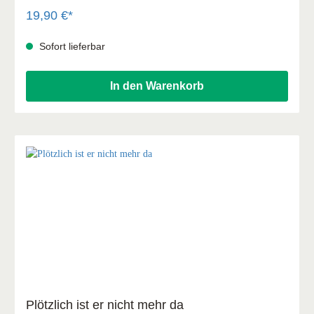
bald etwas an der Situation ändert, läuft sie Gefahr,
auszubrechen …
19,90 €*
Sofort lieferbar
In den Warenkorb
Plötzlich ist er nicht mehr da