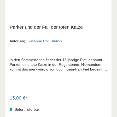
Parker und der Fall der toten Katze
Autor(en):
Susanne Roll (Autor)
In den Sommerferien findet der 13-jährige Piet, genannt
Parker, eine tote Katze in der Regentonne. Niemandem
kommt das merkwürdig vor, doch Krimi-Fan Piet beginnt zu
ermitteln. Als weitere Katzen tot aufgefunden werden, folgt
er gemeinsam mit seiner Schwester Dorothea den Spuren
in einem spannenden Kriminalfall. Unterstützung erhalten
sie vom "alten Grafen" Wimsey, der ebenfalls seine Katze
vermisst. Von ihm erfährt Piet erstmals von den Werken
der Krimi-Autorin Dorothy L. Sayers. Bei seinen
15,00 €*
Ermittlungen helfen Piet die Detektiv-Vorbilder aus seinen
Lieblingsbüchern genauso wie sein ausgeprägter
Sofort lieferbar
Gerechtigkeitssinn. Kommt er dem "Katzen-Killer" auf die
Spur? Eine spannende Detektivgeschichte für junge