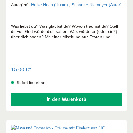
Autor(en):
Heike Haas (Illustr.)
,
Susanne Niemeyer (Autor)
Was liebst du? Was glaubst du? Wovon träumst du? Stell
dir vor, Gott würde dich sehen. Was würde er (oder sie?)
über dich sagen? Mit einer Mischung aus Texten und
kreativen Anregungen lädt Susanne Niemeyer ein, sich
Gedanken über Gott und die Welt zu machen. Das Buch
gibt jede Menge Inspiration, einen eigenen Zugang zum
Glauben zu finden. Überraschende Perspektivwechsel und
witzige und ungewöhnliche Ideen regen zum Weiterdenken
und Selberschreiben an.
15,00 €*
Sofort lieferbar
In den Warenkorb