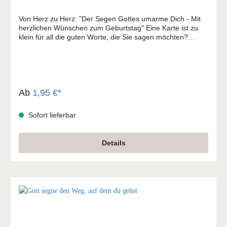
Von Herz zu Herz: "Der Segen Gottes umarme Dich - Mit
herzlichen Wünschen zum Geburtstag" Eine Karte ist zu
klein für all die guten Worte, die Sie sagen möchten?
Geben Sie dieses Grußheft voller Wünsche, Hoffnung,
Trost und Freude weiter. Mit strahlenden Bildern und
wohltuenden Texten drücken Sie Ihre Herzlichkeit aus und
setzen Impulse, die weiterhelfen. Das Grußheft "Von Herz
zu Herz" - als hübsche Beigabe zu Geschenken - als
liebenswürdige Aufmerksamkeit für viele Gelegenheiten -
Ab
1,95 €*
passt in einen Briefumschlag
Sofort lieferbar
Details