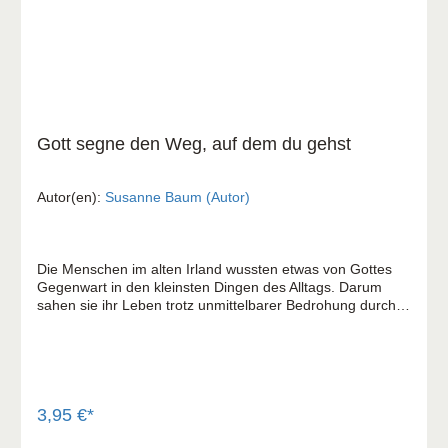
Gott segne den Weg, auf dem du gehst
Autor(en):
Susanne Baum (Autor)
Die Menschen im alten Irland wussten etwas von Gottes
Gegenwart in den kleinsten Dingen des Alltags. Darum
sahen sie ihr Leben trotz unmittelbarer Bedrohung durch
die Natur nicht schutzlos preisgegeben. Sie redeten
vielmehr mit Gott über Wind und Wellen, Saat und Ernte,
Sonnenschein und Regen, innere und äußere Gefahren –
und baten um Bewahrung. Ein Segenswunsch gibt dieses
Wissen an andere weiter. Etwa beim Abschied, wenn wir
einen Menschen nicht länger aus der Nähe begleiten
3,95 €*
können. Dann sagt der Segenswunsch: „Du kannst viel