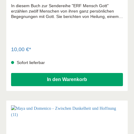
In diesem Buch zur Sendereihe "ERF Mensch Gott"
erzählen zwölf Menschen von ihren ganz persönlichen
Begegnungen mit Gott. Sie berichten von Heilung, einem
neuen Selbstwert, von übernatürlichen Erlebnissen und
einem kompletten Neubeginn. Geschichten, die Mut
machen, Gott wieder neu oder vielleicht auch zum ersten
Mal zu entdecken und über ihn zu staunen. Es sind
Erfahrungen, die herausfordern, zu Tränen rühren und
Hoffnung geben für das eigene Leben.
10,00 €*
Sofort lieferbar
In den Warenkorb