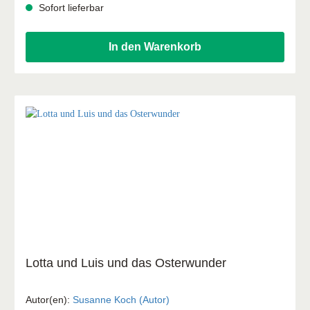
planen, du kannst viel arbeiten. Doch das Gute, nein das
Sofort lieferbar
Beste, das ich dir wünsche, kannst du nicht selber
schaffen. Geh deinen Weg mit Gott, vertrau seinem Leiten.
In seinen Händen sind dein Leben und deine Zukunft gut
In den Warenkorb
aufgehoben.“
Lotta und Luis und das Osterwunder
Autor(en):
Susanne Koch (Autor)