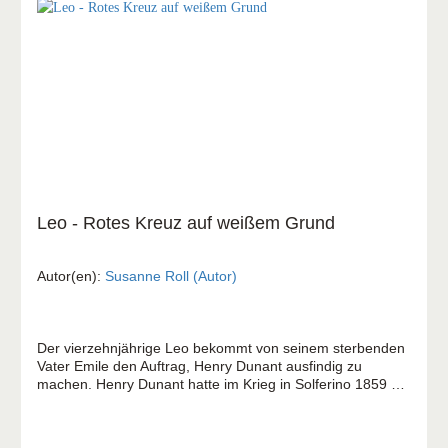
Leo - Rotes Kreuz auf weißem Grund
Autor(en):
Susanne Roll (Autor)
Der vierzehnjährige Leo bekommt von seinem sterbenden
Vater Emile den Auftrag, Henry Dunant ausfindig zu
machen. Henry Dunant hatte im Krieg in Solferino 1859 ein
Lazarett gegründet und alle Verletzten versorgt, egal
welcher Nationalität sie angehörten, und auch Emile
gesundgepflegt. Um dem Vater seinen Wunsch erfüllen zu