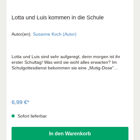
Lotta und Luis kommen in die Schule
Autor(en):
Susanne Koch (Autor)
Lotta und Luis sind sehr aufgeregt, denn morgen ist ihr
erster Schultag! Was wird sie wohl alles erwarten? Im
Schulgottesdienst bekommen sie eine „Mutig-Dose“
geschenkt, und ihre Klassenlehrerin Frau Meyer-Schön ist
richtig nett. Auch zu Hause gibt es etwas Tolles, das den
Tag für die Zwillinge unvergesslich macht … Das Hör-Mal-
Rätsel-Heft zur Geschichte! Hier können Kinder hören,
malen und rätseln! Im Heft finden Sie einen Code, mit dem
Sie das spannende Abenteuer mit Lotta und Luis kostenlos
6,99 €*
downloaden können (als MP3 zum Anhören). Mit liebevoll
gestalteten Illustrationen von Anna Karina Birkenstock.
Sofort lieferbar
In den Warenkorb