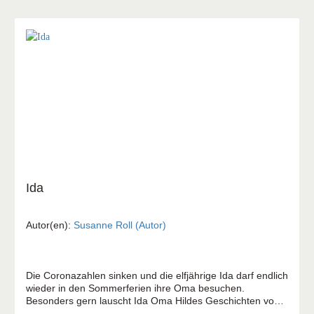
herauszufinden, müssen sie mutig sein, Vorurteile
überwinden und lernen, um Hilfe zu bitten. Ein spannender
Kinderkrimi ab 9 Jahren, über Zusammenhalt,
(Gott-)Vertrauen und den Mut, sich den eigenen Ängsten
zu stellen.
Ida
Autor(en):
Susanne Roll (Autor)
Die Coronazahlen sinken und die elfjährige Ida darf endlich
wieder in den Sommerferien ihre Oma besuchen.
Besonders gern lauscht Ida Oma Hildes Geschichten von
früher oder spielt mit den wohlvertrauten Knöpfen aus dem