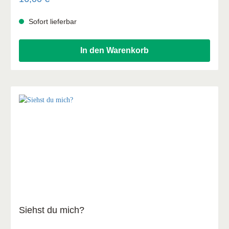
Söhnen alleine. Alles hatte sich verändert, aber die
Sehnsucht nach Leben und Liebe, Leichtigkeit und
Sofort lieferbar
Kinderlachen blieb. Keine Reise dauert ewig, auch nicht im
Land der Trauer, und manche Sehnsucht wird unterwegs
gestillt.
In den Warenkorb
Siehst du mich?