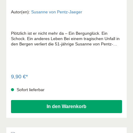
Autor(en):
Susanne von Pentz-Jaeger
Plötzlich ist er nicht mehr da – Ein Bergunglück. Ein
Schock. Ein anderes Leben Bei einem tragischen Unfall in
den Bergen verliert die 51-jährige Susanne von Pentz-
Jaeger ihren Ehemann. Ein schöner Wandertag wird zu
einem Albtraum. Wie ist ein Leben nach so einem
Schicksalsschlag wieder möglich? Offen und authentisch
schreibt die Autorin über ihren Verlust, über ihre Trauerzeit
und darüber, wie es in den folgenden Jahren weiterging.
Sie möchte anderen, die ebenfalls einen geliebten
9,90 €*
Menschen verloren haben, Mut machen, aber auch
Anregungen für die Begleitung von Trauernden geben.
Sofort lieferbar
In den Warenkorb