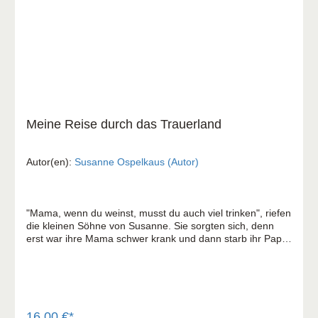
Meine Reise durch das Trauerland
Autor(en):
Susanne Ospelkaus (Autor)
"Mama, wenn du weinst, musst du auch viel trinken", riefen
die kleinen Söhne von Susanne. Sie sorgten sich, denn
erst war ihre Mama schwer krank und dann starb ihr Papa.
Obwohl Susanne durch ein Trauerland zog, erlebte sie
nicht nur Dunkelheit und Wüste, sondern auch Licht und
Oasen - und eine ganz besondere Reiebegleitung.
Susanne Ospelkaus erzählt von einem Jahr, in dem sie
selber schwer krank wurde und mit 31 Jahren ihren Mann
verlor. Plötzlich war sie mit ihren zwei- und vierjährigen
16,00 €*