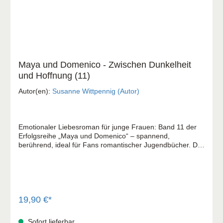
Maya und Domenico - Zwischen Dunkelheit
und Hoffnung (11)
Autor(en):
Susanne Wittpennig (Autor)
Emotionaler Liebesroman für junge Frauen: Band 11 der
Erfolgsreihe „Maya und Domenico“ – spannend,
berührend, ideal für Fans romantischer Jugendbücher. Der
elfte Band der Erfolgsreihe – heiß ersehnt von tausenden
Leserinnen! Maya und Domenico: Zwischen Dunkelheit
und Hoffnung knüpft an das emotionale Finale der
Kultserie an – nach dem eindringlichen Wunsch der Fans.
Maya und Domenico sind älter geworden, Eltern zweier
Kinder – und doch bedroht die Vergangenheit ihr neues
19,90 €*
Leben in Norwegen. Eine Konfrontation mit der Mafia
zwingt sie, sich der Dunkelheit zu stellen, um ihre Liebe
Sofort lieferbar