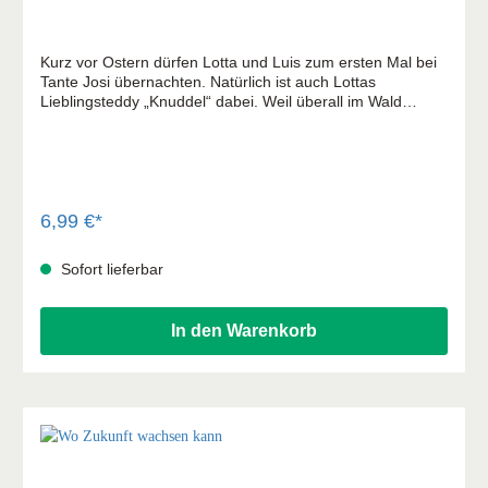
Kurz vor Ostern dürfen Lotta und Luis zum ersten Mal bei
Tante Josi übernachten. Natürlich ist auch Lottas
Lieblingsteddy „Knuddel“ dabei. Weil überall im Wald
neues Leben entsteht, gehen die Zwillinge mit ihrer Tante
auf Entdeckungstour. Doch beim Versteckspielen verliert
Lotta ihren „Knuddel“ … Das Hör-Mal-Rätsel-Heft zur
Geschichte! Hier können Kinder hören, malen und rätseln!
Im Heft finden Sie einen Code, mit dem Sie das
spannende Abenteuer mit Lotta und Luis kostenlos
6,99 €*
downloaden können (als MP3 zum Anhören). Mit liebevoll
gestalteten Illustrationen von Anna Karina Birkenstock.
Sofort lieferbar
In den Warenkorb