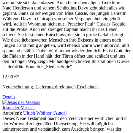
worauf sie sich da einlassen. Auch beim ehemaligen Treckführer
Nate Henderson und seinem Schützling Davy geht nicht alles wie
geplant. Ganz zu schweigen von Miss Cassie, der jungen Lehrerin.
Während Davy in Chicago von seiner Vergangenheit eingeholt
wird, stellt in Wyoming nicht nur „Preacher Paul“ Cassies Geduld
auf die Probe. Auch ein strenger Captain macht ihr das Leben
schwer. Sie fasst einen Entschluss, der sie in große Gefahr bringt …
Wie diese liebenswerten Menschen ihre Existenz in einem noch
jungen Land mutig angehen, wird ebenso warm wie humorvoll und
spannend erzählt. Dabei wird immer wieder deutlich: Es ist Gott, der
die Fäden in der Hand hält, der Türen öffnet und schließt und uns
den richtigen Weg zeigt. Mit handgezeichneten Illustrationen Dieses
ist der dritte Band der „Siedler-Serie“.
12,90 €*
Neuerscheinung. Lieferung direkt nach Erscheinen.
Details
Jesus der Messias
Autor(en):
Ulrich Wößner (Autor)
Dieses Neue Testament macht den Versuch einer wörtlichen und in
der Wortwahl zeitgemäßen Übersetzung. Sie will möglichst
uninterpretiert und verständlich zum Ausdruck bringen, was der