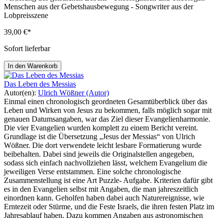
Menschen aus der Gebetshausbewegung - Songwriter aus der
Lobpreisszene
39,00 €*
Sofort lieferbar
In den Warenkorb
Das Leben des Messias
Autor(en):
Ulrich Wößner (Autor)
Einmal einen chronologisch geordneten Gesamtüberblick über das
Leben und Wirken von Jesus zu bekommen, falls möglich sogar mit
genauen Datumsangaben, war das Ziel dieser Evangelienharmonie.
Die vier Evangelien wurden komplett zu einem Bericht vereint.
Grundlage ist die Übersetzung „Jesus der Messias“ von Ulrich
Wößner. Die dort verwendete leicht lesbare Formatierung wurde
beibehalten. Dabei sind jeweils die Originalstellen angegeben,
sodass sich einfach nachvollziehen lässt, welchem Evangelium die
jeweiligen Verse entstammen. Eine solche chronologische
Zusammenstellung ist eine Art Puzzle- Aufgabe. Kriterien dafür gibt
es in den Evangelien selbst mit Angaben, die man jahreszeitlich
einordnen kann. Geholfen haben dabei auch Naturereignisse, wie
Erntezeit oder Stürme, und die Feste Israels, die ihren festen Platz im
Jahresablauf haben. Dazu kommen Angaben aus astronomischen