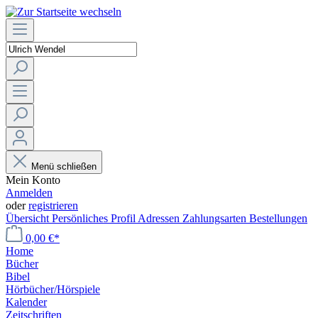
Menü schließen
Mein Konto
Anmelden
oder
registrieren
Übersicht
Persönliches Profil
Adressen
Zahlungsarten
Bestellungen
0,00 €*
Home
Bücher
Bibel
Hörbücher/Hörspiele
Kalender
Zeitschriften