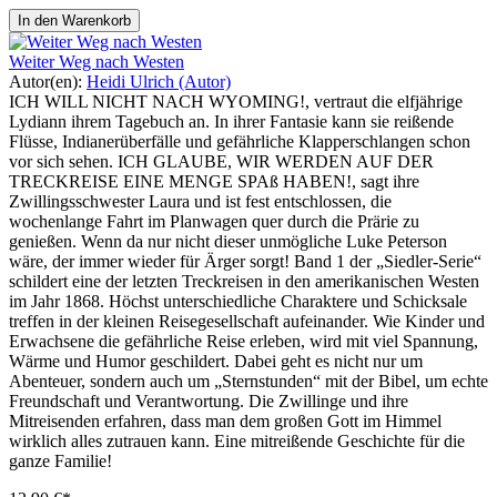
In den Warenkorb
Weiter Weg nach Westen
Autor(en):
Heidi Ulrich (Autor)
ICH WILL NICHT NACH WYOMING!, vertraut die elfjährige
Lydiann ihrem Tagebuch an. In ihrer Fantasie kann sie reißende
Flüsse, Indianerüberfälle und gefährliche Klapperschlangen schon
vor sich sehen. ICH GLAUBE, WIR WERDEN AUF DER
TRECKREISE EINE MENGE SPAß HABEN!, sagt ihre
Zwillingsschwester Laura und ist fest entschlossen, die
wochenlange Fahrt im Planwagen quer durch die Prärie zu
genießen. Wenn da nur nicht dieser unmögliche Luke Peterson
wäre, der immer wieder für Ärger sorgt! Band 1 der „Siedler-Serie“
schildert eine der letzten Treckreisen in den amerikanischen Westen
im Jahr 1868. Höchst unterschiedliche Charaktere und Schicksale
treffen in der kleinen Reisegesellschaft aufeinander. Wie Kinder und
Erwachsene die gefährliche Reise erleben, wird mit viel Spannung,
Wärme und Humor geschildert. Dabei geht es nicht nur um
Abenteuer, sondern auch um „Sternstunden“ mit der Bibel, um echte
Freundschaft und Verantwortung. Die Zwillinge und ihre
Mitreisenden erfahren, dass man dem großen Gott im Himmel
wirklich alles zutrauen kann. Eine mitreißende Geschichte für die
ganze Familie!