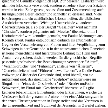
griechische Grundtext eigentlich sagt. Zur besseren Lesbarkeit wird
nicht der Blocksatz verwendet, sondern einzelne Sätze oder Satzteile
werden in eine Zeile gesetzt, sodass Sinn und Zusammenhang auch
für ungeübtere Leser leichter und schneller zu erfassen sind. Viele
Erklärungen und ein ausführliches Glossar helfen, die biblischen
Ausdrücke zu verstehen. Wichtige Unterschiede zu anderen
Übersetzungen (u. a.) o Der Begriff "Gesalbter" wird nicht mit
"Christus", sondern prägnanter mit "Messias" übersetzt. o Im 1.
Korintherbrief wird kenntlich gemacht, wo Paulus Meinungen aus
Korinth zitiert. Paulus entpuppt sich dadurch als entschiedener
Gegner der Verschleierung von Frauen und ihrer Verpflichtung zum
Schweigen in der Gemeinde. o In der neutestamentlichen Gemeinde
ist keine menschliche und hierarchische Leitung mit Titeln und
Ämtern vorgesehen; deshalb werden für die griechischen Begriffe
passende geschwisterliche Bezeichnungen verwendet: "Ältere",
"Verantwortliche" und "Führende", anstelle von "Ältesten",
"Gemeindeleitern" und "Führern" bzw. "Leitern". o Da die Frauen
vollwertige Glieder der Gemeinde sind, wird überall, wo sie
mitgemeint sind, das griechische "adelphós" richtigerweise im
Singular mit "eines der Geschwister" oder "Bruder und/oder
Schwester", im Plural mit "Geschwister" übersetzt. o Es gibt
keinerlei bibelkritische Einleitungen oder Erklärungen, welche die
Verfasserschaft der genannten Autoren oder eine Abfassungszeit in
der ersten Christengeneration in Frage stellen und das Vertrauen in
die Ursprünglichkeit und Gültigkeit der Aussagen in Zweifel ziehen.