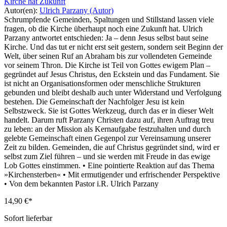
Kirche hat Zukunft
Autor(en):
Ulrich Parzany (Autor)
Schrumpfende Gemeinden, Spaltungen und Stillstand lassen viele
fragen, ob die Kirche überhaupt noch eine Zukunft hat. Ulrich
Parzany antwortet entschieden: Ja – denn Jesus selbst baut seine
Kirche. Und das tut er nicht erst seit gestern, sondern seit Beginn der
Welt, über seinen Ruf an Abraham bis zur vollendeten Gemeinde
vor seinem Thron. Die Kirche ist Teil von Gottes ewigem Plan –
gegründet auf Jesus Christus, den Eckstein und das Fundament. Sie
ist nicht an Organisationsformen oder menschliche Strukturen
gebunden und bleibt deshalb auch unter Widerstand und Verfolgung
bestehen. Die Gemeinschaft der Nachfolger Jesu ist kein
Selbstzweck. Sie ist Gottes Werkzeug, durch das er in dieser Welt
handelt. Darum ruft Parzany Christen dazu auf, ihren Auftrag treu
zu leben: an der Mission als Kernaufgabe festzuhalten und durch
gelebte Gemeinschaft einen Gegenpol zur Vereinsamung unserer
Zeit zu bilden. Gemeinden, die auf Christus gegründet sind, wird er
selbst zum Ziel führen – und sie werden mit Freude in das ewige
Lob Gottes einstimmen. • Eine pointierte Reaktion auf das Thema
»Kirchensterben« • Mit ermutigender und erfrischender Perspektive
• Von dem bekannten Pastor i.R. Ulrich Parzany
14,90 €*
Sofort lieferbar