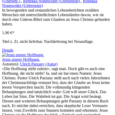
(Übersetz.)
,
Rebekka Nonnweiler (Übersetzun)
,
Rebekka
Nonnweiler (Uebersetze)
In bewegenden und erstaunlichen Lebensberichten erzählen
Menschen mit unterschiedlichsten Lebensläufen davon, wie sie
durch eine Gideon-Bibel zum Glauben an Jesus Christus gefunden
haben.
1,90 €*
Titel z. Zt. nicht lieferbar. Nachlieferung bei Neuauflage.
Details
Jesus unsere Hoffnung.
Autor(en):
Ulrich Parzany (Autor)
»Die Hoffnung stirbt zuletzt«, sagt man. Doch gibt es auch eine
Hoffnung, die nicht stirbt? Ja, und sie hat einen Namen: Jesus
Christus. Pastor Ulrich Parzany stellt auch nach vielen Jahrzehnten
der Christusnachfolge erstaunt fest, dass der Glaube an Jesus keine
leeren Versprechen macht. Die vollmundig klingenden
Behauptungen sind tatsächlich wahr: Gott will unser Glück. Das
Leben hat Sinn. Die Wahrheit tut gut. Die Angst wird besiegt.
Diesen und weiteren Behauptungen geht Parzany in diesem Buch
nach. Er möchte dabei erreichen, dass skeptische Leser Vertrauen
fassen, vom Zweifeln zum Staunen kommen und erkennen: Jesus
Christus ist die Hoffnung der Welt. • Einfach und zugänglich