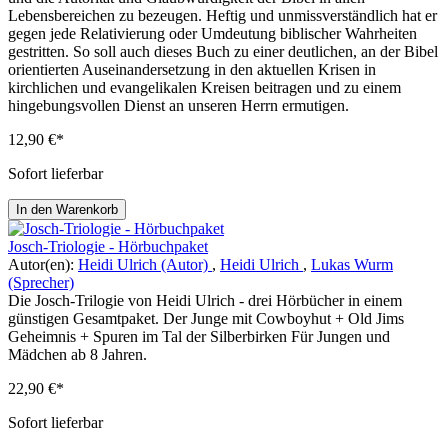
Lebensbereichen zu bezeugen. Heftig und unmissverständlich hat er
gegen jede Relativierung oder Umdeutung biblischer Wahrheiten
gestritten. So soll auch dieses Buch zu einer deutlichen, an der Bibel
orientierten Auseinandersetzung in den aktuellen Krisen in
kirchlichen und evangelikalen Kreisen beitragen und zu einem
hingebungsvollen Dienst an unseren Herrn ermutigen.
12,90 €*
Sofort lieferbar
In den Warenkorb
Josch-Triologie - Hörbuchpaket
Autor(en):
Heidi Ulrich (Autor)
,
Heidi Ulrich
,
Lukas Wurm
(Sprecher)
Die Josch-Trilogie von Heidi Ulrich - drei Hörbücher in einem
günstigen Gesamtpaket. Der Junge mit Cowboyhut + Old Jims
Geheimnis + Spuren im Tal der Silberbirken Für Jungen und
Mädchen ab 8 Jahren.
22,90 €*
Sofort lieferbar