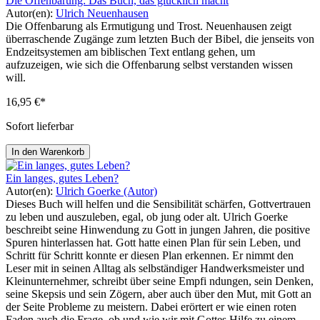
Die Offenbarung: Das Buch, das glücklich macht
Autor(en):
Ulrich Neuenhausen
Die Offenbarung als Ermutigung und Trost. Neuenhausen zeigt
überraschende Zugänge zum letzten Buch der Bibel, die jenseits von
Endzeitsystemen am biblischen Text entlang gehen, um
aufzuzeigen, wie sich die Offenbarung selbst verstanden wissen
will.
16,95 €*
Sofort lieferbar
In den Warenkorb
Ein langes, gutes Leben?
Autor(en):
Ulrich Goerke (Autor)
Dieses Buch will helfen und die Sensibilität schärfen, Gottvertrauen
zu leben und auszuleben, egal, ob jung oder alt. Ulrich Goerke
beschreibt seine Hinwendung zu Gott in jungen Jahren, die positive
Spuren hinterlassen hat. Gott hatte einen Plan für sein Leben, und
Schritt für Schritt konnte er diesen Plan erkennen. Er nimmt den
Leser mit in seinen Alltag als selbständiger Handwerksmeister und
Kleinunternehmer, schreibt über seine Empfi ndungen, sein Denken,
seine Skepsis und sein Zögern, aber auch über den Mut, mit Gott an
der Seite Probleme zu meistern. Dabei erörtert er wie einen roten
Faden auch die Frage, ob und wie wir mit Gottes Hilfe zu einem