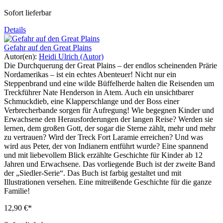
Sofort lieferbar
Details
Gefahr auf den Great Plains
Autor(en):
Heidi Ulrich (Autor)
Die Durchquerung der Great Plains – der endlos scheinenden Prärie
Nordamerikas – ist ein echtes Abenteuer! Nicht nur ein
Steppenbrand und eine wilde Büffelherde halten die Reisenden um
Treckführer Nate Henderson in Atem. Auch ein unsichtbarer
Schmuckdieb, eine Klapperschlange und der Boss einer
Verbrecherbande sorgen für Aufregung! Wie begegnen Kinder und
Erwachsene den Herausforderungen der langen Reise? Werden sie
lernen, dem großen Gott, der sogar die Sterne zählt, mehr und mehr
zu vertrauen? Wird der Treck Fort Laramie erreichen? Und was
wird aus Peter, der von Indianern entführt wurde? Eine spannend
und mit liebevollem Blick erzählte Geschichte für Kinder ab 12
Jahren und Erwachsene. Das vorliegende Buch ist der zweite Band
der „Siedler-Serie“. Das Buch ist farbig gestaltet und mit
Illustrationen versehen. Eine mitreißende Geschichte für die ganze
Familie!
12,90 €*