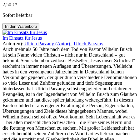
2,50 €*
Sofort lieferbar
In den Warenkorb
Im Einsatz für Jesus
Autor(en):
Ulrich Parzany (Autor)
,
Ulrich Parzany
Auch mehr als 50 Jahre nach dem Tod von Pastor Wilhelm Busch
ist sein Name vielen Christen – nicht nur in Deutschland – gut
bekannt. Sein scheinbar zeitloser Bestseller „Jesus unser Schicksal“
erscheint in immer neuen Auflagen und Übersetzungen. Vielleicht
hat es in den vergangenen Jahrzehnten in Deutschland keinen
Verkündiger gegeben, der quer durch verschiedene Denominationen
so viele Leser und Zuhörer gefunden und tiefe Segensspuren
hinterlassen hat. Ulrich Parzany, selbst engagierter und erfahrener
Evangelist, ist in der Jugendarbeit von Wilhelm Busch zum Glauben
gekommen und hat diese später jahrelang weitergeführt. In diesem
Buch schildert er aus eigener Erfahrung die Person, Eigenschaften,
Überzeugungen und Ziele dieses hingegebenen Mannes, wobei
Wilhelm Busch selbst oft zu Wort kommt. Sein Lebensinhalt war es
– bei allen menschlichen Schwächen – die Ehre seines Herrn und
die Rettung von Menschen zu suchen. Mit großer Leidenschaft hat
er sich bemüht, seinen Zuhörern das Wort Gottes lieb zu machen
und die Autorität und Glaubwürdigkeit der Bibel in allen