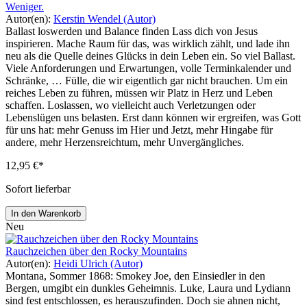
Weniger.
Autor(en):
Kerstin Wendel (Autor)
Ballast loswerden und Balance finden Lass dich von Jesus
inspirieren. Mache Raum für das, was wirklich zählt, und lade ihn
neu als die Quelle deines Glücks in dein Leben ein. So viel Ballast.
Viele Anforderungen und Erwartungen, volle Terminkalender und
Schränke, … Fülle, die wir eigentlich gar nicht brauchen. Um ein
reiches Leben zu führen, müssen wir Platz in Herz und Leben
schaffen. Loslassen, wo vielleicht auch Verletzungen oder
Lebenslügen uns belasten. Erst dann können wir ergreifen, was Gott
für uns hat: mehr Genuss im Hier und Jetzt, mehr Hingabe für
andere, mehr Herzensreichtum, mehr Unvergängliches.
12,95 €*
Sofort lieferbar
In den Warenkorb
Neu
Rauchzeichen über den Rocky Mountains
Autor(en):
Heidi Ulrich (Autor)
Montana, Sommer 1868: Smokey Joe, den Einsiedler in den
Bergen, umgibt ein dunkles Geheimnis. Luke, Laura und Lydiann
sind fest entschlossen, es herauszufinden. Doch sie ahnen nicht,