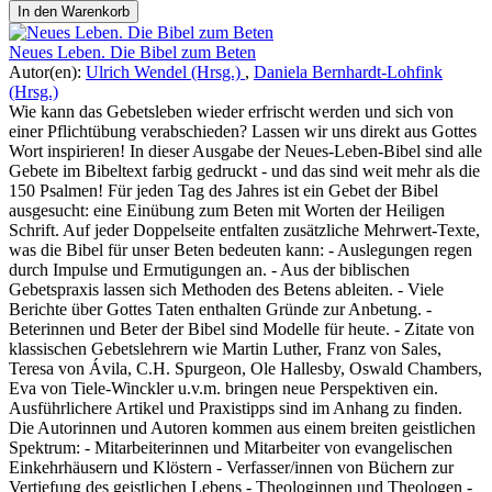
In den Warenkorb
Neues Leben. Die Bibel zum Beten
Autor(en):
Ulrich Wendel (Hrsg.)
,
Daniela Bernhardt-Lohfink
(Hrsg.)
Wie kann das Gebetsleben wieder erfrischt werden und sich von
einer Pflichtübung verabschieden? Lassen wir uns direkt aus Gottes
Wort inspirieren! In dieser Ausgabe der Neues-Leben-Bibel sind alle
Gebete im Bibeltext farbig gedruckt - und das sind weit mehr als die
150 Psalmen! Für jeden Tag des Jahres ist ein Gebet der Bibel
ausgesucht: eine Einübung zum Beten mit Worten der Heiligen
Schrift. Auf jeder Doppelseite entfalten zusätzliche Mehrwert-Texte,
was die Bibel für unser Beten bedeuten kann: - Auslegungen regen
durch Impulse und Ermutigungen an. - Aus der biblischen
Gebetspraxis lassen sich Methoden des Betens ableiten. - Viele
Berichte über Gottes Taten enthalten Gründe zur Anbetung. -
Beterinnen und Beter der Bibel sind Modelle für heute. - Zitate von
klassischen Gebetslehrern wie Martin Luther, Franz von Sales,
Teresa von Ávila, C.H. Spurgeon, Ole Hallesby, Oswald Chambers,
Eva von Tiele-Winckler u.v.m. bringen neue Perspektiven ein.
Ausführlichere Artikel und Praxistipps sind im Anhang zu finden.
Die Autorinnen und Autoren kommen aus einem breiten geistlichen
Spektrum: - Mitarbeiterinnen und Mitarbeiter von evangelischen
Einkehrhäusern und Klöstern - Verfasser/innen von Büchern zur
Vertiefung des geistlichen Lebens - Theologinnen und Theologen -