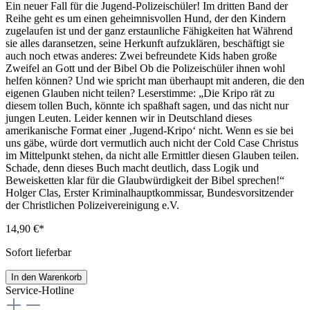
Ein neuer Fall für die Jugend-Polizeischüler! Im dritten Band der
Reihe geht es um einen geheimnisvollen Hund, der den Kindern
zugelaufen ist und der ganz erstaunliche Fähigkeiten hat Während
sie alles daransetzen, seine Herkunft aufzuklären, beschäftigt sie
auch noch etwas anderes: Zwei befreundete Kids haben große
Zweifel an Gott und der Bibel Ob die Polizeischüler ihnen wohl
helfen können? Und wie spricht man überhaupt mit anderen, die den
eigenen Glauben nicht teilen? Leserstimme: „Die Kripo rät zu
diesem tollen Buch, könnte ich spaßhaft sagen, und das nicht nur
jungen Leuten. Leider kennen wir in Deutschland dieses
amerikanische Format einer ‚Jugend-Kripo‘ nicht. Wenn es sie bei
uns gäbe, würde dort vermutlich auch nicht der Cold Case Christus
im Mittelpunkt stehen, da nicht alle Ermittler diesen Glauben teilen.
Schade, denn dieses Buch macht deutlich, dass Logik und
Beweisketten klar für die Glaubwürdigkeit der Bibel sprechen!“
Holger Clas, Erster Kriminalhauptkommissar, Bundesvorsitzender
der Christlichen Polizeivereinigung e.V.
14,90 €*
Sofort lieferbar
In den Warenkorb
Service-Hotline