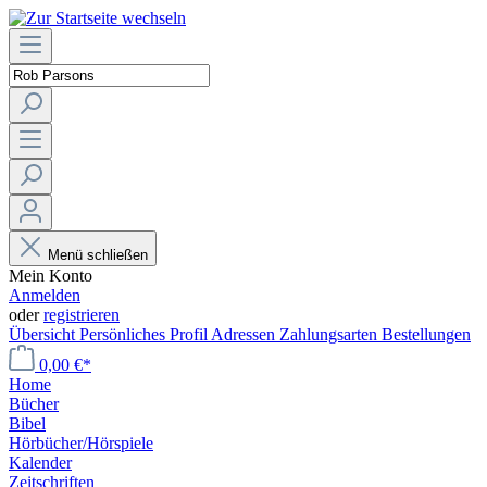
Menü schließen
Mein Konto
Anmelden
oder
registrieren
Übersicht
Persönliches Profil
Adressen
Zahlungsarten
Bestellungen
0,00 €*
Home
Bücher
Bibel
Hörbücher/Hörspiele
Kalender
Zeitschriften