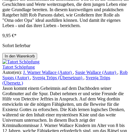
Geschichten und Werte weiterzugeben, die dem jungen Leben eine
gute Grundlage bereiten. In diesem kurzweiligen und praktischen
Ratgeber hilft Rob Parsons dabei, wie Großeltern ihre Rolle als
"Oma oder Opa" ideal ausfüllen können. Und damit ihr eigenes
Leben - und das ihrer Lieben - bereichern.
9,95 €*
Sofort lieferbar
In den Warenkorb
Tatort Schöpfung
Autor(en):
J. Warner Wallace (Autor)
,
Susie Wallace (Autor)
,
Rob
Suggs (Autor)
,
Svenja Tröps (Übersetzun)
,
Svenja Tröps
(Übersetz.)
Jason kommt einem Geheimnis auf dem Dachboden seiner
Großmutter auf die Spur. Dabei nehmen er und seine Freunde die
Hilfe von Detective Jeffries in Anspruch. Auf dem Weg dorthin
entwickeln sie die nötigen Fähigkeiten, um die Beweise für die
Existenz Gottes zu erforschen. Die Kids lernen logisches Denken,
während sie den Inhalt einer mysteriösen Kiste und das weite
Universum untersuchen. In diesem Buch zeigt der
Kriminalkommissar J. Warner Wallace Kindern im Alter von 8 bis
12 Jahren, welche Fähigkeiten erforderlich sind, um das Rätsel von