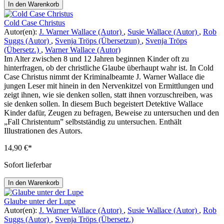
In den Warenkorb
Cold Case Christus
Autor(en):
J. Warner Wallace (Autor)
,
Susie Wallace (Autor)
,
Rob
Suggs (Autor)
,
Svenja Tröps (Übersetzun)
,
Svenja Tröps
(Übersetz.)
,
Warner Wallace (Autor)
Im Alter zwischen 8 und 12 Jahren beginnen Kinder oft zu
hinterfragen, ob der christliche Glaube überhaupt wahr ist. In Cold
Case Christus nimmt der Kriminalbeamte J. Warner Wallace die
jungen Leser mit hinein in den Nervenkitzel von Ermittlungen und
zeigt ihnen, wie sie denken sollen, statt ihnen vorzuschreiben, was
sie denken sollen. In diesem Buch begeistert Detektive Wallace
Kinder dafür, Zeugen zu befragen, Beweise zu untersuchen und den
„Fall Christentum” selbstständig zu untersuchen. Enthält
Illustrationen des Autors.
14,90 €*
Sofort lieferbar
In den Warenkorb
Glaube unter der Lupe
Autor(en):
J. Warner Wallace (Autor)
,
Susie Wallace (Autor)
,
Rob
Suggs (Autor)
,
Svenja Tröps (Übersetz.)