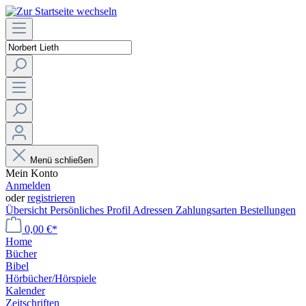
Menü schließen
Mein Konto
Anmelden
oder
registrieren
Übersicht
Persönliches Profil
Adressen
Zahlungsarten
Bestellungen
0,00 €*
Home
Bücher
Bibel
Hörbücher/Hörspiele
Kalender
Zeitschriften