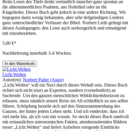
Beim Lesen des Titels denkt vermutlich mancher ganz spontan an
die alttestamentlichen Psalmen, ans Hohelied oder an die
Klagelieder. Dieses Buch geht jedoch in eine andere Richtung. Wir
begegnen darin wenig bekannten, aber sehr tiefgründigen Liedern
ganz unterschiedlicher Verfasser der Bibel. Norbert Lieth gelingt mit
diesen Auslegungen, den Leser auch seelsorgerlich und ermutigend
mit einzubeziehen.
5,00 €*
Nachlieferung innerhalb 3-4 Wochen.
In den Warenkorb
Licht.Welten
Autor(en):
Norbert Pailer (Autor)
„Licht.Welten“ will ein Navi durch dieses Weltall sein. Dieses Buch
richtet sich nicht (nur) an Experten, sondern (vornehmlich) an
Suchende. Um den ganzen menschlichen Wirklichkeitshorizont zu
erfassen, muss nämlich unsere Reise ins All schließlich zu uns selbst
führen. Schöpfung bezieht sich auf den Sinnzusammenhang des
Ganzen, der hinter jedem Leben steht. Und ich entdeckte, dass ich
viel mehr bin, als ich von mir wusste. So steckt dieses Buch randvoll
mit erstaunlichen astronomischen Fakten, atemberaubenden Bildern
neuer „Licht.Welten“ und liefert Aufsehen erregende Eindrücke