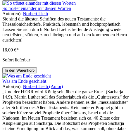
So tröstet einander mit diesen Worten
Autor(en):
Norbert Lieth
Sie sind die ältesten Schriften des neuen Testaments: die
Thessalonicherbriefe. Praktisch, lebensnah und hochprophetisch.
Lassen Sie sich durch Norbert Lieths treffende Auslegung wieder
neu trösten, stärken, zurechtbringen und auf den kommenden Herrn
ausrichten!
16,00 €*
Sofort lieferbar
In den Warenkorb
Was am Ende geschieht
Autor(en):
Norbert Lieth (Autor)
„Und der HERR wird König sein über die ganze Erde“ (Sacharja
14,9). Martin Luther soll das Sacharjabuch als die „Quintessenz“ der
Propheten bezeichnet haben. Andere nennen es die „messianischste“
aller Schriften des Alten Testaments. Kein anderer Prophet gibt in
solcher Kürze so viel Prophetie über Christus, Israel und die
Nationen. Im Neuen Testament beziehen sich ca. 40 Zitate oder
Anspielungen auf Sacharja. Die Botschaft des Propheten Sacharja
ist eine Ermutigung im Blick auf das, was kommen soll, ohne dabei