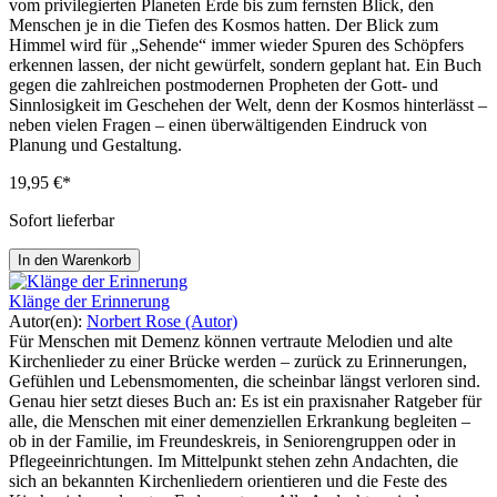
vom privilegierten Planeten Erde bis zum fernsten Blick, den
Menschen je in die Tiefen des Kosmos hatten. Der Blick zum
Himmel wird für „Sehende“ immer wieder Spuren des Schöpfers
erkennen lassen, der nicht gewürfelt, sondern geplant hat. Ein Buch
gegen die zahlreichen postmodernen Propheten der Gott- und
Sinnlosigkeit im Geschehen der Welt, denn der Kosmos hinterlässt –
neben vielen Fragen – einen überwältigenden Eindruck von
Planung und Gestaltung.
19,95 €*
Sofort lieferbar
In den Warenkorb
Klänge der Erinnerung
Autor(en):
Norbert Rose (Autor)
Für Menschen mit Demenz können vertraute Melodien und alte
Kirchenlieder zu einer Brücke werden – zurück zu Erinnerungen,
Gefühlen und Lebensmomenten, die scheinbar längst verloren sind.
Genau hier setzt dieses Buch an: Es ist ein praxisnaher Ratgeber für
alle, die Menschen mit einer demenziellen Erkrankung begleiten –
ob in der Familie, im Freundeskreis, in Seniorengruppen oder in
Pflegeeinrichtungen. Im Mittelpunkt stehen zehn Andachten, die
sich an bekannten Kirchenliedern orientieren und die Feste des