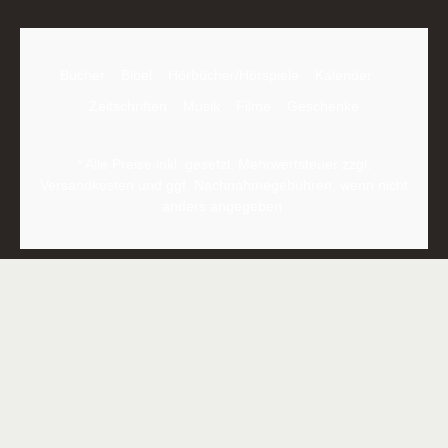
Bücher
Bibel
Hörbücher/Hörspiele
Kalender
Zeitschriften
Musik
Filme
Geschenke
* Alle Preise inkl. gesetzl. Mehrwertsteuer zzgl.
Versandkosten
und ggf. Nachnahmegebühren, wenn nicht
anders angegeben.