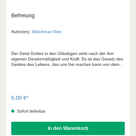
Befreiung
Autor(en):
Watchman Nee
Der Geist Gottes in den Gläubigen wirkt nach der ihm
eigenen Gesetzmäßigkeit und Kraft. Es ist das Gesetz des
Geistes des Lebens, das uns frei machen kann von dem
Gesetz der Sünde und des Todes (Römer 8, Vers 2). Aber
auch von unserem verzweifelten christlichen Bemühen,
durch Gutestun Gott zu gefallen, brauchen wir Befreiung.
Christus will uns aus der Starrheit toter Gesetzesbefolgung
herausholen und durch sein überwindendes Leben in uns
alles wirken, was Gott gefällt. Er will es tun – wir aber
5,00 €*
müssen es erkennen, zulassen und mitwirken.
Sofort lieferbar
In den Warenkorb