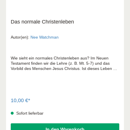
Das normale Christenleben
Autor(en):
Nee Watchman
Wie sieht ein normales Christenleben aus? Im Neuen
Testament finden wir die Lehre (z. B. Mt. 5-7) und das
Vorbild des Menschen Jesus Christus. Ist dieses Leben ein
unerreichbarer Standard für einen Gläubigen? Der Apostel
Paulus zeigt uns sein Verständnis eines Christenlebens:
"Nicht mehr lebe ich, Christus lebt sein Leben in mir." Dies
ist kein unerreichbarer Standard, sondern der von Gott
vorgegebene einfache Weg des Lebens, den gilt es zu
finden. Anhand des Römerbriefes legt Watchman Nee die
10,00 €*
wesentlichen Glaubensschritte von der Sündenvergebung
bis hin zum Aufbau der Gemeinde in nachvollziehbarer
Sofort lieferbar
Weise dar. Ein segensreiches Buch, sowohl für junge als
auch im Glauben gewachsene Christen.
In den Warenkorb