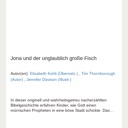
mit Bühnen- und Kostümaufwand möglich. Wenn man
mehr aus diesem Stück machen möchte, eignen sich die
Liedtexte sehr gut, um z.B. durch Verkleidung und
Pantomime während des Singens dargestellt zu werden.
Inhalt: Singstimmen (einstimmig), Klavier- und
Gitarrenbegleitung, Sprechertexte 1. Geh, geh nach Ninive
2. Wellen 3. Fluchtversuche 4. Dunkel der Tag 5. Ruf mich
an 6. In meiner Not 7. Geh, geh nach Ninive 8. Nach
seinem Umweg durch die See 9. Weißt du nicht? 10. Dass
du hüpfen kannst und springst 11. Jona lebt heute 8
Sprecherszenen
Jona und der unglaublich große Fisch
Autor(en):
Elisabeth Kohli (Übersetz.)
,
Tim Thornborough
(Autor)
,
Jennifer Davison (Illustr.)
In dieser originell und wahrheitsgetreu nacherzählten
Bibelgeschichte erfahren Kinder, wie Gott einen
mürrischen Propheten in eine böse Stadt schickte. Das
farbenfroh illustrierte Buch vertieft die sprachlichen
Fähigkeiten der Kinder und zeigt ihnen, dass Gott sich
danach sehnt, Menschen zu retten. Ausmalbilder helfen,