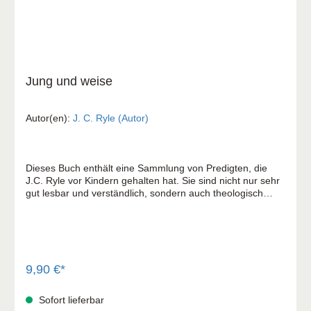
Jung und weise
Autor(en):
J. C. Ryle (Autor)
Dieses Buch enthält eine Sammlung von Predigten, die
J.C. Ryle vor Kindern gehalten hat. Sie sind nicht nur sehr
gut lesbar und verständlich, sondern auch theologisch
fundiert. Ryle spricht die Kinder und Jugendlichen direkt
und gewinnend an. Er führt sie in die wichtigste Frage des
Lebens ein: Jesus nachzufolgen. Die Wärme der
persönlichen Ansprache macht deutlich, wie sehr Ryle die
Seelen der Kinder am Herzen lagen. J.C.Ryle war Bischof
von Liverpool und selber Vater von fünf Kindern. C.H.
9,90 €*
Spurgeon hat über ihn gesagt: "Ryle ist ein Meister des
Glaubens. Einer der Treuesten der Treuen!"
Sofort lieferbar