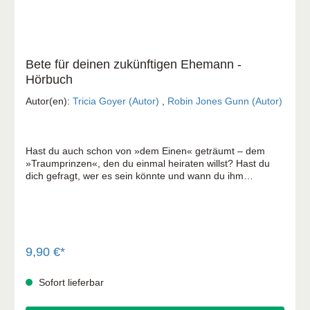
Bete für deinen zukünftigen Ehemann -
Hörbuch
Autor(en):
Tricia Goyer (Autor)
,
Robin Jones Gunn (Autor)
Hast du auch schon von »dem Einen« geträumt – dem
»Traumprinzen«, den du einmal heiraten willst? Hast du
dich gefragt, wer es sein könnte und wann du ihm
begegnen wirst? Das Großartige ist, dass du schon jetzt in
deinem Leben und in dem deines zukünftigen Ehemannes
Entscheidendes bewirken kannst! Die beiden Autorinnen
kennen sich schon lange und sind überzeugt, dass Gott
die Gebete von Frauen erhört, wenn es um den richtigen
Ehemann geht. Sie laden ihre Leserinnen ein, gezielt für
9,90 €*
den zukünftigen Partner zu beten – in dem Wissen, dass
Gott dadurch auch die Herzen der Beterinnen vorbereitet.
Sofort lieferbar
Im vorliegenden Hörbuch geben die Autorinnen Einblicke in
ihre unterschiedlichen Erfahrungen. Sie reden von