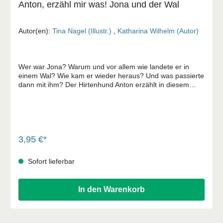
Anton, erzähl mir was! Jona und der Wal
Autor(en):
Tina Nagel (Illustr.)
,
Katharina Wilhelm (Autor)
Wer war Jona? Warum und vor allem wie landete er in
einem Wal? Wie kam er wieder heraus? Und was passierte
dann mit ihm? Der Hirtenhund Anton erzählt in diesem
Büchlein die Geschichte davon. Die biblische Geschichte
von Jona, erzählt aus der Sicht des Hundes Anton Das
Heft ist für Kinder ab 2 Jahren geeignet. Die Reihe "Anton,
erzähl mir was!" erzählt in jedem Heft kindgerecht eine
biblische und / oder religiöse Geschichte: • Bereits für die
Kleinsten verwendbar. • Farbenfroh und kindgerecht von
3,95 €*
Tina Nagel illustriert. • Klein aber stabil und robust: Nur
sehr schwer von kleinen Kindern einzureißen. Ob vorlesen
Sofort lieferbar
oder selbst durchblättern und betrachten - die Bücher
können Zuhause, aber auch sehr gut Unterwegs gelesen
werden.
In den Warenkorb