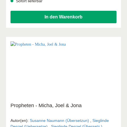
Sofort lieferbar
gestaltet. Die wichtigsten Hauptwörter werden im Text
durch Bilder ersetzt, sodass Eltern und Kinder die
Geschichte gemeinsam entdecken.
In den Warenkorb
Propheten - Micha, Joel & Jona
Autor(en):
Susanne Naumann (Übersetzun)
,
Sieglinde
Denzel (Uebersetze)
,
Sieglinde Denzel (Übersetz.)
,