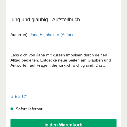
jung und gläubig - Aufstellbuch
Autor(en):
Jana Highholder (Autor)
Lass dich von Jana mit kurzen Impulsen durch deinen
Alltag begleiten. Entdecke neue Seiten am Glauben und
Antworten auf Fragen, die wirklich wichtig sind. Das
Aufstellbuch enthält ein Blatt für jede Woche des Jahres.
Die gestaltete Vorderseite regt mit einem kurzen Spruch
zum Nachdenken an, auf der Rückseite des Blattes findest
du einen Text, der den Gedanken weiterführt. Für
Perspektivwechsel, Freude und mehr Mut, um den
Glauben im Alltag zu leben.
6,95 €*
Sofort lieferbar
In den Warenkorb