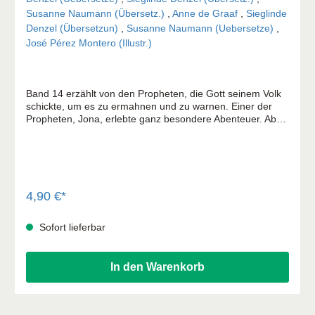
Susanne Naumann (Übersetz.)
,
Anne de Graaf
,
Sieglinde
Denzel (Übersetzun)
,
Susanne Naumann (Uebersetze)
,
José Pérez Montero (Illustr.)
Band 14 erzählt von den Propheten, die Gott seinem Volk
schickte, um es zu ermahnen und zu warnen. Einer der
Propheten, Jona, erlebte ganz besondere Abenteuer. Aber
auch von den Königen im Nordreich Israel und im Südreich
Juda wird erzählt. Leider waren die meisten von ihnen
schlechte Herrscher. Doch einer war eine Ausnahme:
Hiskia, der gottesfürchtige König von Juda. Die Reihe
»Abenteuer der Bibel« enthält in dreißig Büchern
spannende Geschichten aus der ganzen Bibel. Der Text ist
4,90 €*
für Kinder geschrieben, und die packenden Bilder auf jeder
Seite erwecken die Geschichten zum Leben. Jeder Band
Sofort lieferbar
ist in kurze Abschnitte unterteilt. Sie eignen sich gut zum
Lesen in der Schule, zu Hause oder in der Sonntagschule.
In den Warenkorb