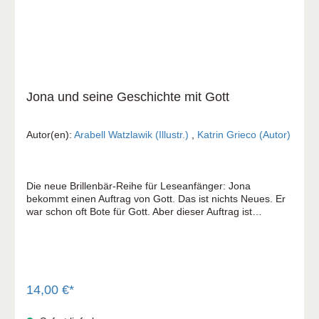
Jona und seine Geschichte mit Gott
Autor(en):
Arabell Watzlawik (Illustr.)
,
Katrin Grieco (Autor)
Die neue Brillenbär-Reihe für Leseanfänger: Jona
bekommt einen Auftrag von Gott. Das ist nichts Neues. Er
war schon oft Bote für Gott. Aber dieser Auftrag ist
ungewohnt und fremd. Jona soll nach Ninive gehen. Er
entscheidet sich für die entgegengesetzte Richtung und
erlebt auf diesem Weg, dass Gott den Menschen
nachgeht. Auch Gottes Bote darf ihn noch einmal neu
kennenlernen: im stürmischen Meer, im Bauch eines
Fisches und schließlich auch noch auf einem Hügel über
14,00 €*
der Stadt Ninive. Die biblische Jona-Geschichte aus
frischer Perspektive für Leseanfänger nacherzählt und