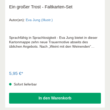
Ein großer Trost - Faltkarten-Set
Autor(en):
Eva Jung (Illustr.)
Sprachfähig in Sprachlosigkeit - Eva Jung bietet in dieser
Kartonmappe zehn neue Trauermotive abseits des
üblichen Angebots. Nach „Weint mit den Weinenden“
inszenieren nun zehn Faltkarten ein bewegendes Zitat
Dietrich Bonhoeffers. Getreu der Lebensweisheit „Es gibt
nichts, was uns die Abwesenheit eines uns lieben
Menschen ersetzen kann, und man soll das auch gar nicht
versuchen; man muss es einfach aushalten und
durchhalten“ schenken diese Karten Kraft und helfen, das
5,95 €*
Unsagbare auf Papier zu bringen.
Sofort lieferbar
In den Warenkorb