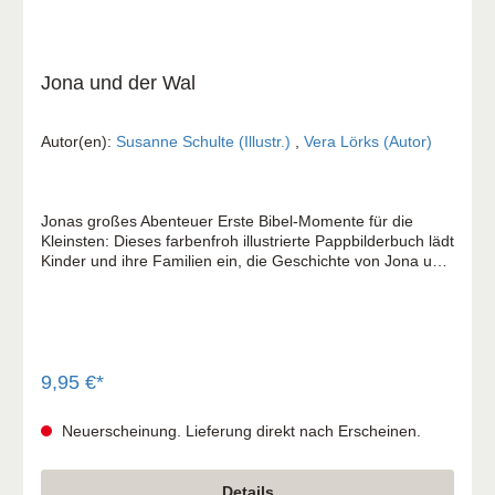
Jona und der Wal
Autor(en):
Susanne Schulte (Illustr.)
,
Vera Lörks (Autor)
Jonas großes Abenteuer Erste Bibel-Momente für die
Kleinsten: Dieses farbenfroh illustrierte Pappbilderbuch lädt
Kinder und ihre Familien ein, die Geschichte von Jona und
dem großen Fisch gemeinsam zu entdecken. Kinder
lernen Gottes Barmherzigkeit kennen. Warum steigt Jona
in ein Schiff? Was geschieht im Bauch des großen
Fisches? Und wird am Ende doch noch alles gut? Mit
diesem liebevoll gestalteten Pappbilderbuch können Kinder
ab 2 Jahren die spannende Bibelgeschichte rund um Jona
9,95 €*
und den großen Fisch kennenlernen. Die farbenfrohen
Illustrationen von Susanne Schulte und die kindgerechten
Neuerscheinung. Lieferung direkt nach Erscheinen.
Texte von Vera Lörks laden zum Staunen und
gemeinsamen Entdecken ein. Dank der stabilen Pappe
und des praktischen Griffregisters können kleine Hände
Details