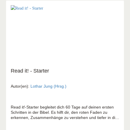
Read it! - Starter
Autor(en):
Lothar Jung (Hrsg.)
Read it!-Starter begleitet dich 60 Tage auf deinen ersten
Schritten in der Bibel. Es hilft dir, den roten Faden zu
erkennen, Zusammenhänge zu verstehen und tiefer in die
Texte einzusteigen. Aber das Wichtigste: Du lernst Gottes
Botschaft an dich kennen, die dein Leben verändern kann.