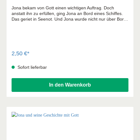
Jona bekam von Gott einen wichtigen Auftrag. Doch
anstatt ihn zu erfüllen, ging Jona an Bord eines Schiffes.
Das geriet in Seenot. Und Jona wurde nicht nur über Bord
geworfen, sondern sogar noch von einem Fisch
verschluckt! Wie sollte er da nur jemals wieder
rauskommen?
2,50 €*
Sofort lieferbar
In den Warenkorb