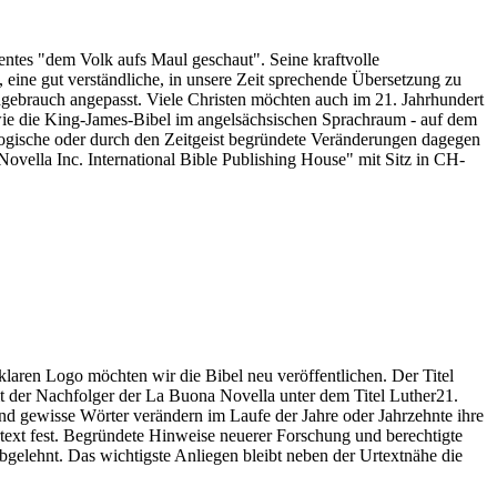
tes "dem Volk aufs Maul geschaut". Seine kraftvolle
 eine gut verständliche, in unsere Zeit sprechende Übersetzung zu
gebrauch angepasst. Viele Christen möchten auch im 21. Jahrhundert
 wie die King-James-Bibel im angelsächsischen Sprachraum - auf dem
logische oder durch den Zeitgeist begründete Veränderungen dagegen
vella Inc. International Bible Publishing House" mit Sitz in CH-
aren Logo möchten wir die Bibel neu veröffentlichen. Der Titel
t der Nachfolger der La Buona Novella unter dem Titel Luther21.
d gewisse Wörter verändern im Laufe der Jahre oder Jahrzehnte ihre
ext fest. Begründete Hinweise neuerer Forschung und berechtigte
gelehnt. Das wichtigste Anliegen bleibt neben der Urtextnähe die