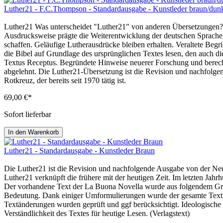
Luther21 - F.C.Thompson - Standardausgabe - Kunstleder braun/dun
Luther21 Was unterscheidet "Luther21" von anderen Übersetzungen? 
Ausdrucksweise prägte die Weiterentwicklung der deutschen Sprache, B
schaffen. Geläufige Lutherausdrücke bleiben erhalten. Veraltete Be
die Bibel auf Grundlage des ursprünglichen Textes lesen, den auch d
Textus Receptus. Begründete Hinweise neuerer Forschung und berecht
abgelehnt. Die Luther21-Übersetzung ist die Revision und nachfolge
Rotkreuz, der bereits seit 1970 tätig ist.
69,00 €*
Sofort lieferbar
In den Warenkorb
Luther21 - Standardausgabe - Kunstleder Braun
Die Luther21 ist die Revision und nachfolgende Ausgabe von der Neu
Luther21 verknüpft die frühere mit der heutigen Zeit. Im letzten J
Der vorhandene Text der La Buona Novella wurde aus folgendem Grund
Bedeutung. Dank einiger Umformulierungen wurde der gesamte Text be
Textänderungen wurden geprüft und ggf berücksichtigt. Ideologische
Verständlichkeit des Textes für heutige Lesen. (Verlagstext)