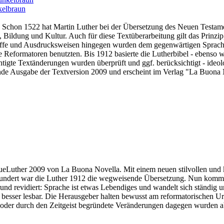
kelbraun
Schon 1522 hat Martin Luther bei der Übersetzung des Neuen Testamen
ildung und Kultur. Auch für diese Textüberarbeitung gilt das Prinzip,
griffe und Ausdrucksweisen hingegen wurden dem gegenwärtigen Sprach
ie Reformatoren benutzten. Bis 1912 basierte die Lutherbibel - ebenso
igte Textänderungen wurden überprüft und ggf. berücksichtigt - ideo
nde Ausgabe der Textversion 2009 und erscheint im Verlag "La Buona No
eLuther 2009 von La Buona Novella. Mit einem neuen stilvollen und kl
ahrhundert war die Luther 1912 die wegweisende Übersetzung. Nun komm
 revidiert: Sprache ist etwas Lebendiges und wandelt sich ständig un
sser lesbar. Die Herausgeber halten bewusst am reformatorischen Urt
 oder durch den Zeitgeist begründete Veränderungen dagegen wurden ab