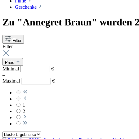
Filme
Geschenke
Zu "Annegret Braun" wurden 2
Filter
Filter
Preis
Minimal
€
–
Maximal
€
1
2