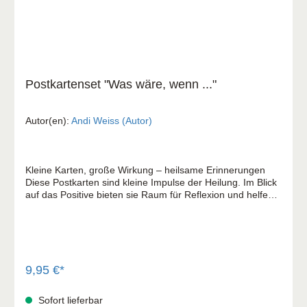
Postkartenset "Was wäre, wenn ..."
Autor(en):
Andi Weiss (Autor)
Kleine Karten, große Wirkung – heilsame Erinnerungen
Diese Postkarten sind kleine Impulse der Heilung. Im Blick
auf das Positive bieten sie Raum für Reflexion und helfen
dabei, negative Gedanken zu transformieren und die
heilenden Aspekte des Lebens zu entdecken. 10
Postkarten mit verschiedenen Sätzen in schöner
Geschenksteckmappe
9,95 €*
Sofort lieferbar