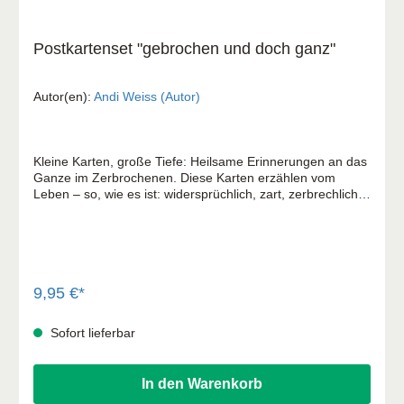
Postkartenset "gebrochen und doch ganz"
Autor(en):
Andi Weiss (Autor)
Kleine Karten, große Tiefe: Heilsame Erinnerungen an das
Ganze im Zerbrochenen. Diese Karten erzählen vom
Leben – so, wie es ist: widersprüchlich, zart, zerbrechlich –
und doch getragen. Sie laden ein, das Heile im
Unvollkommenen zu entdecken. Nicht, indem das Dunkle
übersehen wird, sondern indem beides – Licht und
Schatten – seinen Platz bekommt. Sie erinnern: Du bist
mehr als dein Schmerz. Mehr als dein Bruch. Ganz – auch
wenn es sich vielleicht gerade nicht so anfühlt. 10
9,95 €*
Postkarten mit verschiedenen Sätzen in schöner
Geschenksteckmappe
Sofort lieferbar
In den Warenkorb