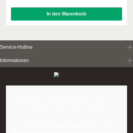
In den Warenkorb
Service-Hotline
Informationen
Bücher
Bibel
Hörbücher/Hörspiele
Kalender
Zeitschriften
Musik
Filme
Geschenke
* Alle Preise inkl. gesetzl. Mehrwertsteuer zzgl.
Versandkosten
und ggf. Nachnahmegebühren, wenn nicht