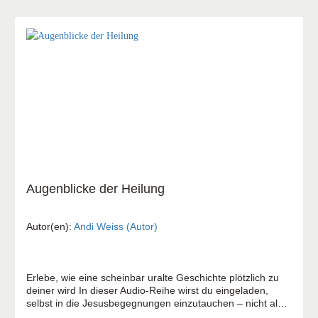
aufrichten - acht Antworten, die wir mit unserem Leben
geben dürfen 5 × 8 Kapitel – 40 Stationen – wie eine
Wüstenreise, Schritte auf einem heilsamen Weg. Ein
geistlich-therapeutischer Weg zurück zu dir selbst –
begleitet von Jesus, dem liebevollen Therapeuten, der
sieht, ent-schämt und heilt – und dich ermutigt, mit deinem
Leben eine Antwort zu geben.
Augenblicke der Heilung
Autor(en):
Andi Weiss (Autor)
Erlebe, wie eine scheinbar uralte Geschichte plötzlich zu
deiner wird In dieser Audio-Reihe wirst du eingeladen,
selbst in die Jesusbegegnungen einzutauchen – nicht als
Zuhörer, sondern als Mit-Erlebender. Jede Episode führt