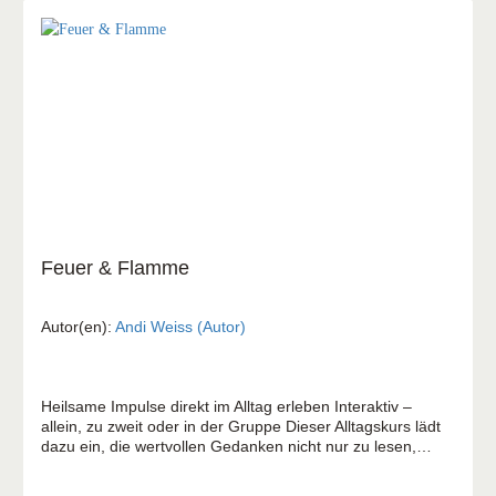
Feuer & Flamme
Autor(en):
Andi Weiss (Autor)
Heilsame Impulse direkt im Alltag erleben Interaktiv –
allein, zu zweit oder in der Gruppe Dieser Alltagskurs lädt
dazu ein, die wertvollen Gedanken nicht nur zu lesen,
sondern im eigenen Leben zu verankern. In sieben
Schritten – inspiriert von der Geschichte der