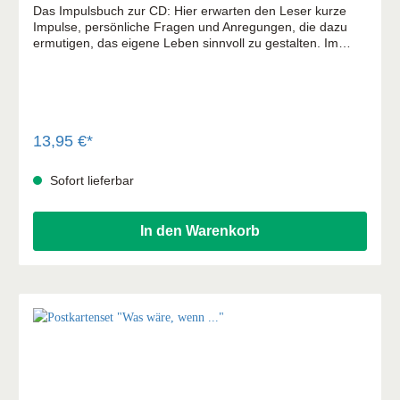
Das Impulsbuch zur CD: Hier erwarten den Leser kurze
Impulse, persönliche Fragen und Anregungen, die dazu
ermutigen, das eigene Leben sinnvoll zu gestalten. Im
ansprechenden Magazinstil! Ein Buch zum Weiterdenken,
Weitergehen und Weiterleben. Ideal zum Selbstbehalten
und Verschenken. Oliver Groß, Rhetoriktrainer –
Erzählphilosoph – Autor schreibt über das Buch: „Einfach
genial, schön, ansprechend, inhaltsreich, inspirierend! Die
Farben und Bilder sprechen an, die Texte haben 3-K-
13,95 €*
Qualität = kurz, knapp und klar! Was mich am meisten
anspricht: Das in der professionellen Top-Qualität, die
Sofort lieferbar
beiden wichtigsten Menschen des Magazin in den
Mittelpunkt stehen: „ Der Leser und Andi Weiss“!
In den Warenkorb