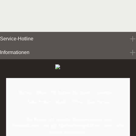
Service-Hotline
Informationen
Bücher
Bibel
Hörbücher/Hörspiele
Kalender
Zeitschriften
Musik
Filme
Geschenke
* Alle Preise inkl. gesetzl. Mehrwertsteuer zzgl.
Versandkosten
und ggf. Nachnahmegebühren, wenn nicht
anders angegeben.