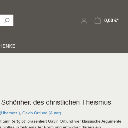
0,00 €*
HENKE
Bücher zur Bibel
Hörbibeln
Kinder-/Jungendzeitschriften
Bibelverfilmungen
Karten
it
Geistliches Leben
Sonstiges
 Schönheit des christlichen Theismus
(Übersetz.)
,
Gavin Ortlund (Autor)
E-Books
 Sinn (er)gibt" präsentiert Gavin Ortlund vier klassische Argumente
nz Gottes in zeitgemäßer Form und entwickelt daraus ein