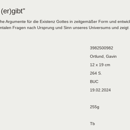
er)gibt"
sische Argumente für die Existenz Gottes in zeitgemäßer Form und entw
ntalen Fragen nach Ursprung und Sinn unseres Universums und zeigt a
3982500982
Ortlund, Gavin
12 x 19 cm
264 S.
BUC
19.02.2024
255g
Tb