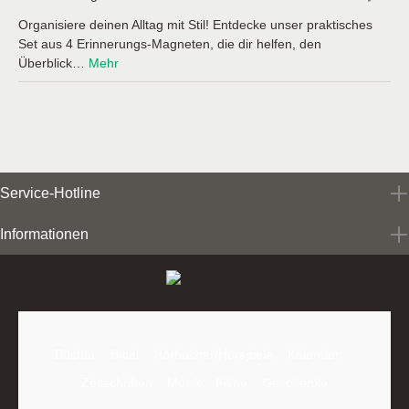
Organisiere deinen Alltag mit Stil! Entdecke unser praktisches
Set aus 4 Erinnerungs-Magneten, die dir helfen, den
Überblick…
Mehr
Service-Hotline
Informationen
Bücher
Bibel
Hörbücher/Hörspiele
Kalender
Zeitschriften
Musik
Filme
Geschenke