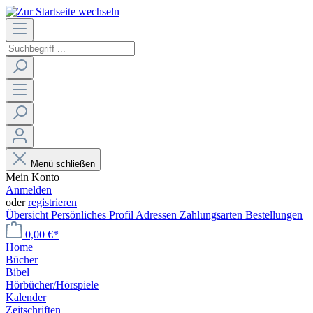
Menü schließen
Mein Konto
Anmelden
oder
registrieren
Übersicht
Persönliches Profil
Adressen
Zahlungsarten
Bestellungen
0,00 €*
Home
Bücher
Bibel
Hörbücher/Hörspiele
Kalender
Zeitschriften