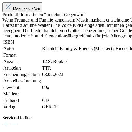
Menü schließen
Produktinformationen "In deiner Gegenwart"
Wenn Freunde und Familie gemeinsam Musik machen, entsteht eine be
Harfst und Jouline Walter (The Voice Kids) eingeladen, mit ihnen ge
begegnen. Die Lieder handeln von Gottes Liebe zu uns, seiner Gnade
neue, moderne Sound. Generationsübergreifend - für jede Altersgrup
ISBN
Autor
Riccitelli Family & Friends (Musiker) / Riccitell
Format
Anzahl
12 S. Booklet
Artikelart
TTR
Erscheinungsdatum
03.02.2023
Artikelbeschreibung
Gewicht
99g
Meldenr
Einband
CD
Verlag
GERTH
Service-Hotline