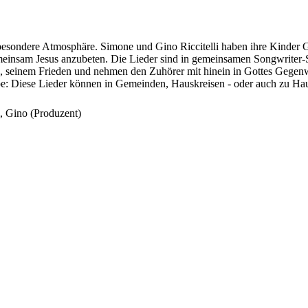
sondere Atmosphäre. Simone und Gino Riccitelli haben ihre Kinder G
meinsam Jesus anzubeten. Die Lieder sind in gemeinsamen Songwriter-S
, seinem Frieden und nehmen den Zuhörer mit hinein in Gottes Gegenw
pe: Diese Lieder können in Gemeinden, Hauskreisen - oder auch zu Ha
i, Gino (Produzent)