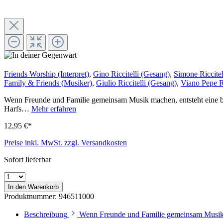
Friends Worship (Interpret)
,
Gino Riccitelli (Gesang)
,
Simone Riccitel
Family & Friends (Musiker)
,
Giulio Riccitelli (Gesang)
,
Viano Pepe Ri
Wenn Freunde und Familie gemeinsam Musik machen, entsteht eine be
Harfs…
Mehr erfahren
12,95 €*
Preise inkl. MwSt. zzgl. Versandkosten
Sofort lieferbar
In den Warenkorb
Produktnummer:
946511000
Beschreibung
Wenn Freunde und Familie gemeinsam Musik 