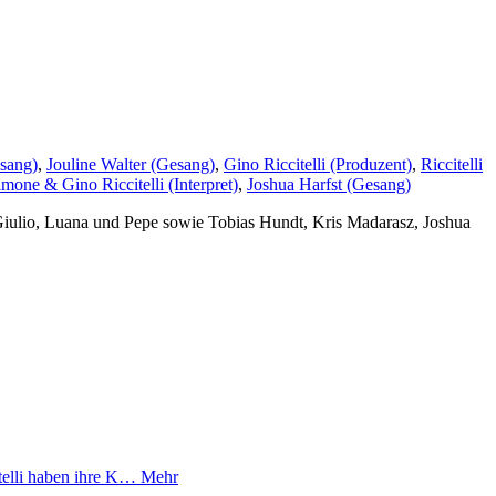
esang)
,
Jouline Walter (Gesang)
,
Gino Riccitelli (Produzent)
,
Riccitelli
imone & Gino Riccitelli (Interpret)
,
Joshua Harfst (Gesang)
iulio, Luana und Pepe sowie Tobias Hundt, Kris Madarasz, Joshua
telli haben ihre K…
Mehr