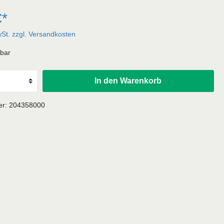
€*
wSt. zzgl. Versandkosten
rbar
In den Warenkorb
er:
204358000