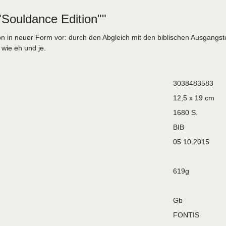
"Souldance Edition""
ision in neuer Form vor: durch den Abgleich mit den biblischen Ausgang
 wie eh und je.
3038483583
12,5 x 19 cm
1680 S.
BIB
05.10.2015
619g
Gb
FONTIS