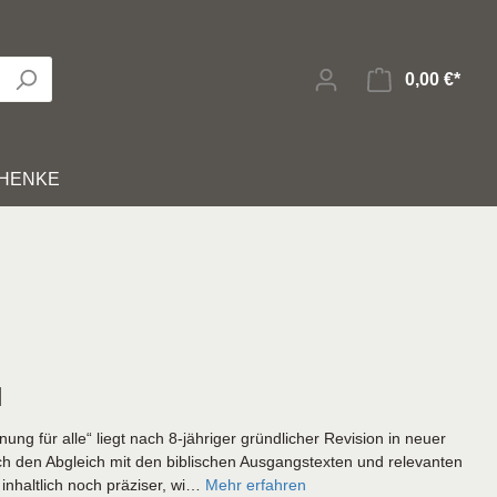
0,00 €*
HENKE
Bücher zur Bibel
Hörbibeln
Kinder-/Jungendzeitschriften
Bibelverfilmungen
Karten
it
Geistliches Leben
Sonstiges
l
nung für alle“ liegt nach 8-jähriger gründlicher Revision in neuer
E-Books
ch den Abgleich mit den biblischen Ausgangstexten und relevanten
nhaltlich noch präziser, wi…
Mehr erfahren