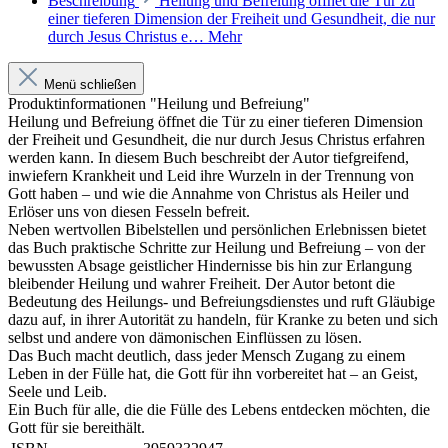
Beschreibung
Heilung und Befreiung öffnet die Tür zu
einer tieferen Dimension der Freiheit und Gesundheit, die nur
durch Jesus Christus e…
Mehr
Menü schließen
Produktinformationen "Heilung und Befreiung"
Heilung und Befreiung öffnet die Tür zu einer tieferen Dimension
der Freiheit und Gesundheit, die nur durch Jesus Christus erfahren
werden kann. In diesem Buch beschreibt der Autor tiefgreifend,
inwiefern Krankheit und Leid ihre Wurzeln in der Trennung von
Gott haben – und wie die Annahme von Christus als Heiler und
Erlöser uns von diesen Fesseln befreit.
Neben wertvollen Bibelstellen und persönlichen Erlebnissen bietet
das Buch praktische Schritte zur Heilung und Befreiung – von der
bewussten Absage geistlicher Hindernisse bis hin zur Erlangung
bleibender Heilung und wahrer Freiheit. Der Autor betont die
Bedeutung des Heilungs- und Befreiungsdienstes und ruft Gläubige
dazu auf, in ihrer Autorität zu handeln, für Kranke zu beten und sich
selbst und andere von dämonischen Einflüssen zu lösen.
Das Buch macht deutlich, dass jeder Mensch Zugang zu einem
Leben in der Fülle hat, die Gott für ihn vorbereitet hat – an Geist,
Seele und Leib.
Ein Buch für alle, die die Fülle des Lebens entdecken möchten, die
Gott für sie bereithält.