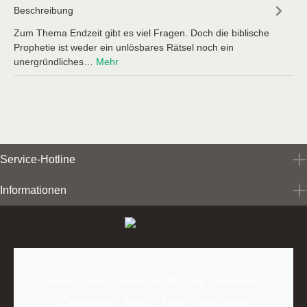
Beschreibung
Zum Thema Endzeit gibt es viel Fragen. Doch die biblische
Prophetie ist weder ein unlösbares Rätsel noch ein
unergründliches…
Mehr
Service-Hotline
Informationen
Bücher
Bibel
Hörbücher/Hörspiele
Kalender
Zeitschriften
Musik
Filme
Geschenke