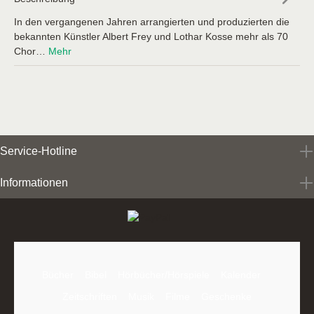
In den vergangenen Jahren arrangierten und produzierten die
bekannten Künstler Albert Frey und Lothar Kosse mehr als 70
Chor…
Mehr
Service-Hotline
Informationen
Bücher
Bibel
Hörbücher/Hörspiele
Kalender
Zeitschriften
Musik
Filme
Geschenke