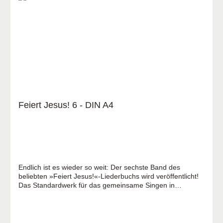
Feiert Jesus! 6 - DIN A4
Endlich ist es wieder so weit: Der sechste Band des
beliebten »Feiert Jesus!«-Liederbuchs wird veröffentlicht!
Das Standardwerk für das gemeinsame Singen in
Gottesdiensten, Hauskreisen und Kleingruppen enthält
mehr als 220 neue und bekannte Lieder, von national und
international bedeutenden Songwritern wie Matt Redman,
Hillsong, Bethel, Music, Elevation Worship, der