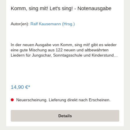
Komm, sing mit! Let's sing! - Notenausgabe
Autor(en):
Ralf Kausemann (Hrsg.)
In der neuen Ausgabe von Komm, sing mit! gibt es wieder
eine gute Mischung aus 122 neuen und altbewährten
Liedern für Jungschar, Sonntagsschule und Kinderstunde.
Alle Texte sind mit Gitarrengriffen versehen. Im praktischen
Hosentaschenformat. Das Liederbuch gibt es auch als
Notenausgabe. Der einstimmige Notensatz ist
durchgehend mit Gitarrengriffen versehen, die praktische
Spiralbindung ist ideal fürs Notenpult. Eine
Instrumentalversion ist ebenfalls geplant.
14,90 €*
Neuerscheinung. Lieferung direkt nach Erscheinen.
Details