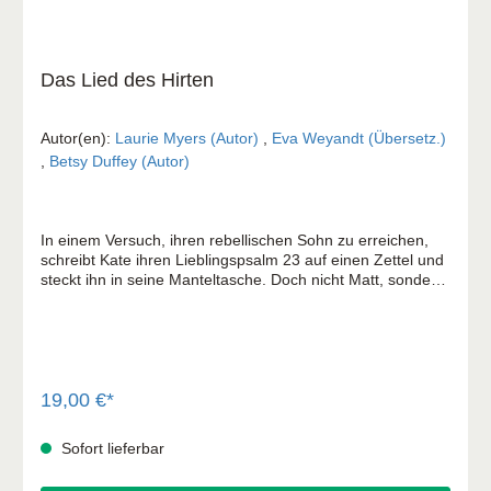
Das Lied des Hirten
Autor(en):
Laurie Myers (Autor)
,
Eva Weyandt (Übersetz.)
,
Betsy Duffey (Autor)
In einem Versuch, ihren rebellischen Sohn zu erreichen,
schreibt Kate ihren Lieblingspsalm 23 auf einen Zettel und
steckt ihn in seine Manteltasche. Doch nicht Matt, sondern
der Angestellte einer Reinigung findet ihn. Und so beginnt
die Reise des kleinen handschriftlichen Zettels rund um die
Welt ... Die einfachen, zeitlosen und gleichzeitig so
kraftvollen Worte des berühmten Hirtenpsalms kreuzen die
Lebenswege von zwölf Menschen und verändern diese für
immer. Von einem im Krieg verwundeten Soldaten, einem
19,00 €*
kurdischen Mädchen auf der Flucht bis hin zu einer
kenianischen Marathonläuferin – für jeden von ihnen
Sofort lieferbar
entfaltet der Psalm eine andere Wirkung. Eine
beeindruckende Erzählung über die Kraft biblischer Worte.