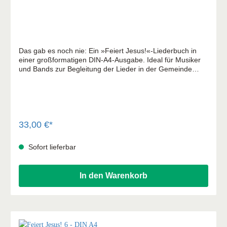
Das gab es noch nie: Ein »Feiert Jesus!«-Liederbuch in
einer großformatigen DIN-A4-Ausgabe. Ideal für Musiker
und Bands zur Begleitung der Lieder in der Gemeinde
oder Kleingruppe. Durch die praktische Ringbindung wird
das Umblättern vereinfacht. Der Inhalt des Liederbuchs ist
identisch zur kleinformatigen DIN-A5-Ausgabe des
Liederbuchs.
33,00 €*
Sofort lieferbar
In den Warenkorb