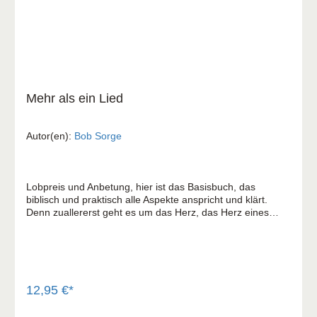
Mehr als ein Lied
Autor(en):
Bob Sorge
Lobpreis und Anbetung, hier ist das Basisbuch, das
biblisch und praktisch alle Aspekte anspricht und klärt.
Denn zuallererst geht es um das Herz, das Herz eines
Anbeters. Von Gott gesucht, um in der Wahrheit und im
Geist anzubeten. Sehr ausgereiftes Buch eines erfahrenen
Lobpreisleiters. Viele Bibelstellen und weise Gedanken.
Ergänzt um einige Kapitel von spezialisierten Co-Autoren
zu den Themen Songwriting, Technik usw. Dieses Buch
verbindet wie kaum ein anderes Buch die praktische
12,95 €*
Aspekte von Lobpreis und Anbetung mit den Aspekten der
persönlichen Andacht. Das Ziel dieses Buches ist nicht,