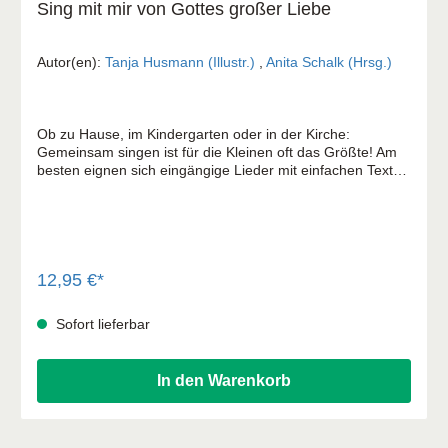
Sing mit mir von Gottes großer Liebe
Autor(en):
Tanja Husmann (Illustr.)
,
Anita Schalk (Hrsg.)
Ob zu Hause, im Kindergarten oder in der Kirche:
Gemeinsam singen ist für die Kleinen oft das Größte! Am
besten eignen sich eingängige Lieder mit einfachen Texten
und Melodien. Hier finden sich zwölf der bekanntesten
christlichen Kinderlieder mit Noten. Stabile Pappseiten und
wunderschöne Illustrationen laden dazu ein, die Lieder
nach dem gemeinsamen Singen selbst noch weiter zu
entdecken! Mit den Liedern: Einfach spitze Immer und
überall Hallelu, Hallelu, Hallelu, Halleluja Eins, zwei, der
12,95 €*
Herr ist treu Volltreffer Sei mutig und stark Gott mag Kinder
Ho-, Ho-, Hosianna Bist du groß oder bist du klein Gottes
Sofort lieferbar
Liebe ist so wunderbar Er hält die ganze Welt Gott ist so
gut
In den Warenkorb