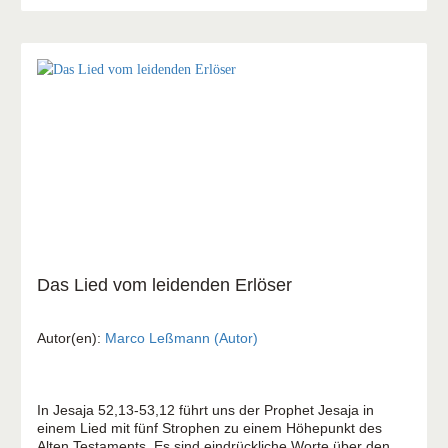
Eine historischer Liebesroman über Vertrauen, neue
Chancen und den Mut, Gottes Hand zu ergreifen – auch
wenn der Weg durch Dunkelheit führen mag.
Das Lied vom leidenden Erlöser
Autor(en):
Marco Leßmann (Autor)
In Jesaja 52,13-53,12 führt uns der Prophet Jesaja in
einem Lied mit fünf Strophen zu einem Höhepunkt des
Alten Testaments. Es sind eindrückliche Worte über den