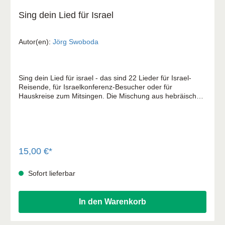
Sing dein Lied für Israel
Autor(en):
Jörg Swoboda
Sing dein Lied für israel - das sind 22 Lieder für Israel-
Reisende, für Israelkonferenz-Besucher oder für
Hauskreise zum Mitsingen. Die Mischung aus hebräischen
Standards und alten Spirituals mit neuen deutschen Texten
und ganz neuen Israel-Liedern sowie biblischen Balladen
lassen den Hörern keine Wahl: Alle brummen, summen
oder singen mit. Ein Textheft liegt bei.
15,00 €*
Sofort lieferbar
In den Warenkorb