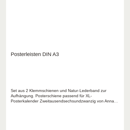
8 bis 12 Jahren Besonderheiten: - Vielseitig einsetzbar
durch den einfachen Alltagsbezug - Andachten für rund 10
Minuten - Kreative Impulse zur Umsetzung Autorin: Andrea
Kühn ist Leiterin der sozial-diakonischen Arbeit
„Leuchtturm“ in Güstrow.
Posterleisten DIN A3
Set aus 2 Klemmschienen und Natur-Lederband zur
Aufhängung. Posterschiene passend für XL-
Posterkalender Zweitausendsechsundzwanzig von Anna
Scholdei: Artikel Nr. 179823026